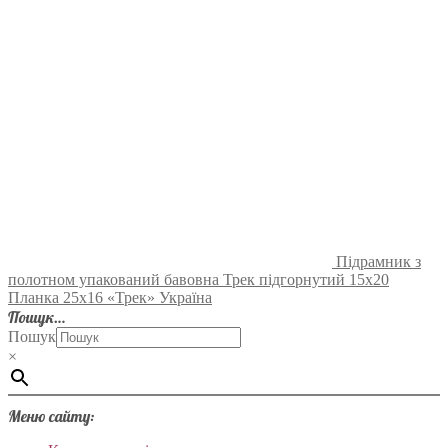
Підрамник з
полотном упакований бавовна Трек підгорнутий 15х20
Планка 25х16 «Трек» Україна
Пошук…
Пошук
×
Меню сайту: