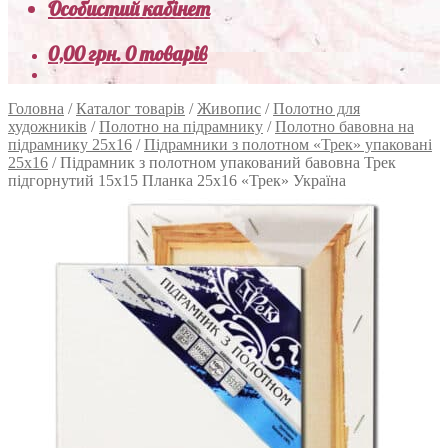
Особистий кабінет
0,00
грн.
0 товарів
Головна
/
Каталог товарів
/
Живопис
/
Полотно для
художників
/
Полотно на підрамнику
/
Полотно бавовна на
підрамнику 25х16
/
Підрамники з полотном «Трек» упаковані
25x16
/
Підрамник з полотном упакований бавовна Трек
підгорнутий 15х15 Планка 25х16 «Трек» Україна