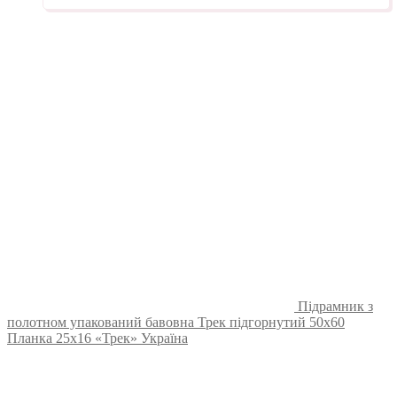
Підрамник з
полотном упакований бавовна Трек підгорнутий 50х60
Планка 25х16 «Трек» Україна