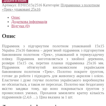
Додати в кошик
Артикул:
ПУ01515у2516
Категорія:
Підрамники з полотном
«Трек» упаковані 25x16
Опис
Додаткова інформація
Відгуки (0)
Опис
Підрамник з підгорнутим полотном упакований 15х15
Україна 25х16 бавовна – дерев’яний підрамник з підгорнутим
бавовняним полотном «Трек», упакований в термоусадочну
плівку. Підрамник виготовляється з хвойної деревини,
розміри 15х15 см, перетин планки підрамника 25х16 мм.
Підрамник обтягнутий високоякісним українським
бавовняним полотном «Трек». Полотно покрите ґрунтом,
готове до роботи і підходить для живопису акрилом і олією.
Еластичне і дуже гнучке полотно українського виробництва
не обсипається, а також не пересихає. Полотно має бездоганну
якістю завдяки тому, що воно покривається ґрунтом у
промислових умовах. Прохання замовляти кратну кількість
підрамників (2,4,6 …). Ціна вказана за 1 шт.