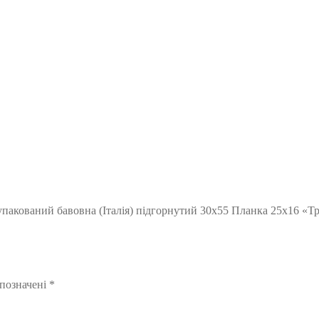
упакований бавовна (Італія) підгорнутий 30х55 Планка 25х16 «Тр
 позначені
*