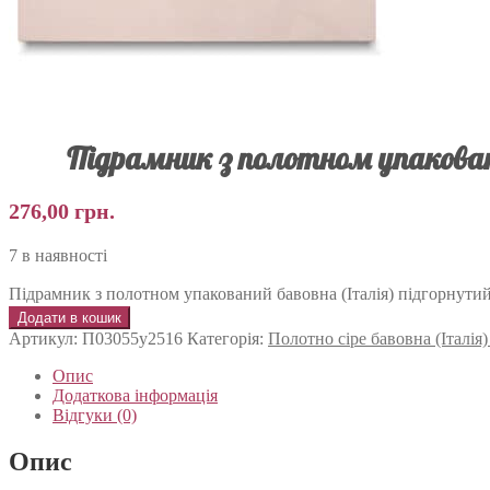
Підрамник з полотном упакован
276,00
грн.
7 в наявності
Підрамник з полотном упакований бавовна (Італія) підгорнутий
Додати в кошик
Артикул:
П03055у2516
Категорія:
Полотно сіре бавовна (Італія
Опис
Додаткова інформація
Відгуки (0)
Опис