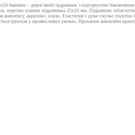
х16 бавовна – дерев’яний підрамник з підгорнутим бавовняним по
 см, перетин планки підрамника 25х16 мм. Підрамник обтягнутий
для живопису акрилом і олією. Еластичне і дуже гнучке полотно і
ься ґрунтом у промислових умовах. Прохання замовляти кратну кі