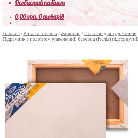
Особистий кабінет
0,00
грн.
0 товарів
Головна
/
Каталог товарів
/
Живопис
/
Полотно для художників
Підрамник з полотном упакований бавовна (Італія) підгорнути