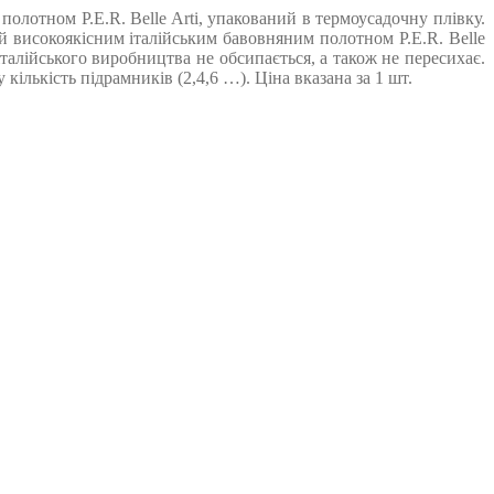
лотном P.E.R. Belle Arti, упакований в термоусадочну плівку.
 високоякісним італійським бавовняним полотном P.E.R. Belle
талійського виробництва не обсипається, а також не пересихає.
лькість підрамників (2,4,6 …). Ціна вказана за 1 шт.