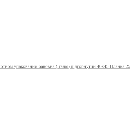
отном упакований бавовна (Італія) підгорнутий 40х45 Планка 2