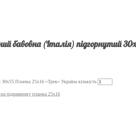
ий бавовна (Італія) підгорнутий 30х
 30х55 Планка 25х16 «Трек» Україна кількість
) на підрамнику планка 25х16