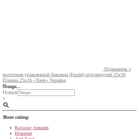
Підрамник з
полотном упакований бавовна (Італія) підгорнутий 25х50
Планка 25х16 «Трек» Україна
Пошук…
Пошук
×
Меню сайту:
Каталог товарів
Новини
Арт-Блог