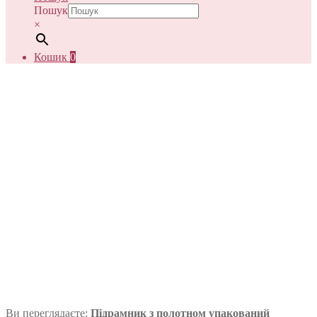
Пошук
×
Кошик
0
Ви переглядаєте:
Підрамник з полотном упакований