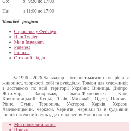
Сб: з 9:30 до 17:00
Нд: з 11:00 до 17:00
Наші веб – ресурси:
Строрінка у Фейсбук
Наш Twitter
Ми в Instagram
Pinterest
Prom.ua
Оптовий відділ
© 1996 - 2026 Sальвадор – інтернет-магазин товарів для
живопису, творчості, хобі та рукоділля. Товари для художників
з доставкою по всій території України: Вінниця, Дніпро,
Житомир, Запоріжжя, Івано-Франківськ, Київ,
Кропивницький, Луцьк, Львів, Миколаїв, Одеса, Полтава,
Рівне, Суми, Тернопіль, Ужгород, Харків, Херсон,
Хмельницький, Черкаси, Чернігів, Чернівці та в будь-який
інший населений пункт, де є відділення Нової пошти.
Мій обліковий запис
Пошук