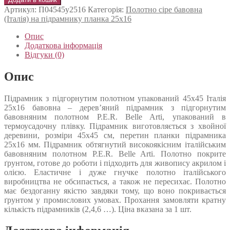
Артикул:
П04545у2516
Категорія:
Полотно сіре бавовна
(Італія) на підрамнику планка 25х16
Опис
Додаткова інформація
Відгуки (0)
Опис
Підрамник з підгорнутим полотном упакований 45х45 Італія
25х16 бавовна – дерев’яний підрамник з підгорнутим
бавовняним полотном P.E.R. Belle Arti, упакований в
термоусадочну плівку. Підрамник виготовляється з хвойної
деревини, розміри 45х45 см, перетин планки підрамника
25х16 мм. Підрамник обтягнутий високоякісним італійським
бавовняним полотном P.E.R. Belle Arti. Полотно покрите
ґрунтом, готове до роботи і підходить для живопису акрилом і
олією. Еластичне і дуже гнучке полотно італійського
виробництва не обсипається, а також не пересихає. Полотно
має бездоганну якістю завдяки тому, що воно покривається
ґрунтом у промислових умовах. Прохання замовляти кратну
кількість підрамників (2,4,6 …). Ціна вказана за 1 шт.