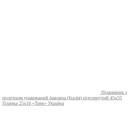
Підрамник з
полотном упакований бавовна (Італія) підгорнутий 45х55
Планка 25х16 «Трек» Україна