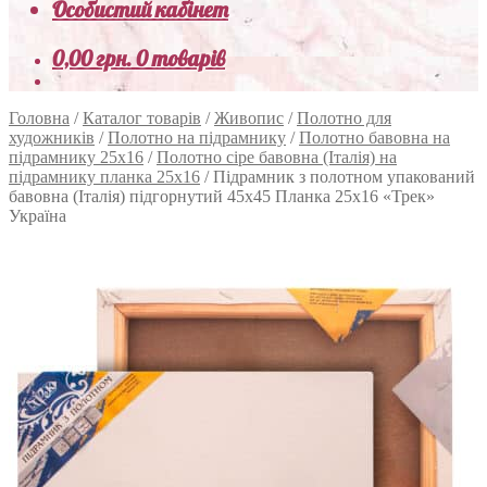
Особистий кабінет
0,00
грн.
0 товарів
Головна
/
Каталог товарів
/
Живопис
/
Полотно для
художників
/
Полотно на підрамнику
/
Полотно бавовна на
підрамнику 25х16
/
Полотно сіре бавовна (Італія) на
підрамнику планка 25х16
/
Підрамник з полотном упакований
бавовна (Італія) підгорнутий 45х45 Планка 25х16 «Трек»
Україна