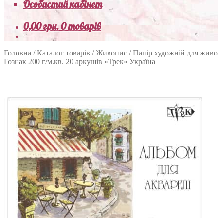
Особистий кабінет
0,00
грн.
0 товарів
Головна
/
Каталог товарів
/
Живопис
/
Папір художній для жив
Гознак 200 г/м.кв. 20 аркушів «Трек» Україна