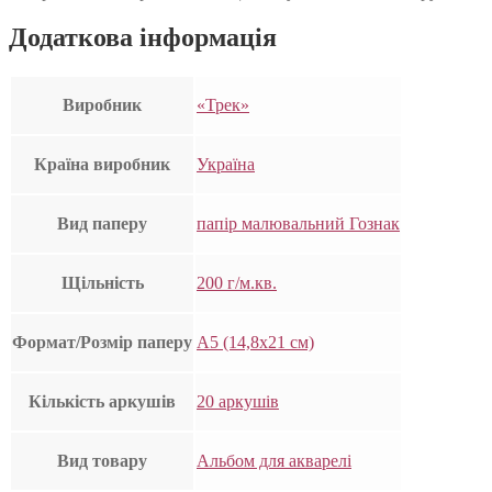
Додаткова інформація
Виробник
«Трек»
Країна виробник
Україна
Вид паперу
папір малювальний Гознак
Щільність
200 г/м.кв.
Формат/Розмір паперу
А5 (14,8х21 см)
Кількість аркушів
20 аркушів
Вид товару
Альбом для акварелі