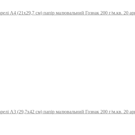
релі А4 (21х29,7 см) папір малювальний Гознак 200 г/м.кв. 20 а
релі А3 (29,7х42 см) папір малювальний Гознак 200 г/м.кв. 20 а