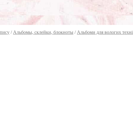
опису
/
Альбомы, склейки, блокноты
/
Альбоми для вологих техні