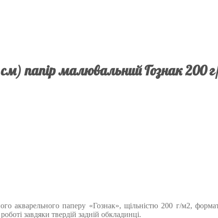
 см) папір малювальний Гознак 200 г
ного акварельного паперу «Гознак», щільністю 200 г/м2, формат
оботі завдяки твердій задній обкладинці.