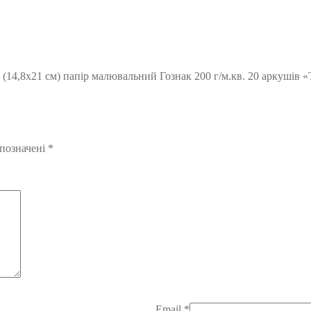
(14,8х21 см) папір малювальний Гознак 200 г/м.кв. 20 аркушів «
 позначені
*
Email
*