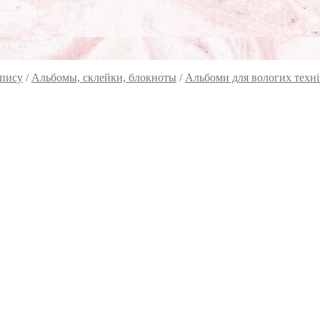
опису
/
Альбомы, склейки, блокноты
/
Альбоми для вологих техні