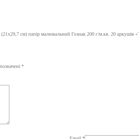
(21х29,7 см) папір малювальний Гознак 200 г/м.кв. 20 аркушів «
 позначені
*
Email
*