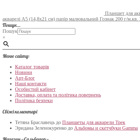
Планшет для акв
акварелі А5 (14,8х21 см) папір малювальний Гознак 200 г/м.кв.
Пошук…
Пошук
×
Меню сайту:
Каталог товарів
Новини
Арт-Блог
Наші контакти
Особистий кабінет
Доставка, оплата та політика повернень
Політика безпеки
Свіжі коментарі
Тетяна Браславець
до
Планшеты для акварели Трек
Эридана Зеленокуренко
до
Альбомы и скетчбуки Gamma
Магазин «Сальвадор»