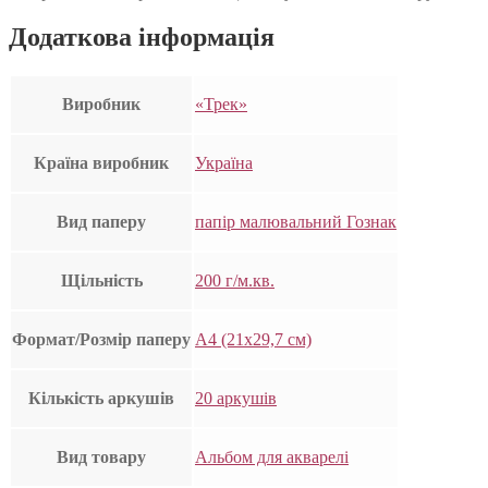
Додаткова інформація
Виробник
«Трек»
Країна виробник
Україна
Вид паперу
папір малювальний Гознак
Щільність
200 г/м.кв.
Формат/Розмір паперу
А4 (21х29,7 см)
Кількість аркушів
20 аркушів
Вид товару
Альбом для акварелі