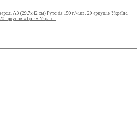
арелі А3 (29,7х42 см) Рутенія 150 г/м.кв. 20 аркушів Україна
 20 аркушів «Трек» Україна