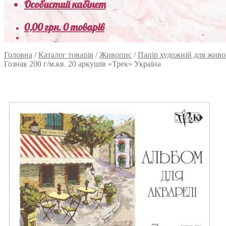
Особистий кабінет
0,00
грн.
0 товарів
Головна
/
Каталог товарів
/
Живопис
/
Папір художній для жив
Гознак 200 г/м.кв. 20 аркушів «Трек» Україна