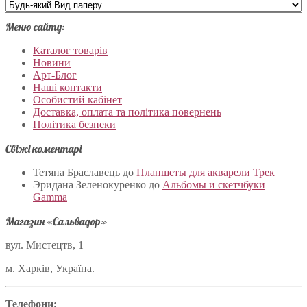
Меню сайту:
Каталог товарів
Новини
Арт-Блог
Наші контакти
Особистий кабінет
Доставка, оплата та політика повернень
Політика безпеки
Свіжі коментарі
Тетяна Браславець
до
Планшеты для акварели Трек
Эридана Зеленокуренко
до
Альбомы и скетчбуки
Gamma
Магазин «Сальвадор»
вул. Мистецтв, 1
м. Харків, Україна.
Телефони: