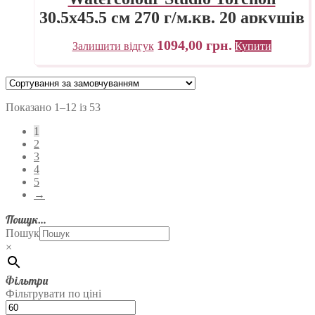
30,5х45,5 см 270 г/м.кв. 20 аркушів
склейка з 4 сторін Fabriano Італія
1094,00
грн.
Залишити відгук
Купити
Показано 1–12 із 53
1
2
3
4
5
→
Пошук…
Пошук
×
Фільтри
Фільтрувати по ціні