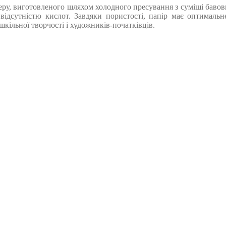
ру, виготовленого шляхом холодного пресування з суміші бавовн
ься відсутністю кислот. Завдяки пористості, папір має оптим
кільної творчості і художників-початківців.