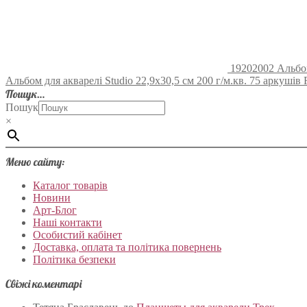
19202002 Альбом 
Альбом для акварелі Studio 22,9х30,5 см 200 г/м.кв. 75 аркушів F
Пошук…
Пошук
×
Меню сайту:
Каталог товарів
Новини
Арт-Блог
Наші контакти
Особистий кабінет
Доставка, оплата та політика повернень
Політика безпеки
Свіжі коментарі