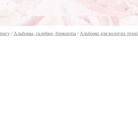
опису
/
Альбомы, склейки, блокноты
/
Альбоми для вологих техні