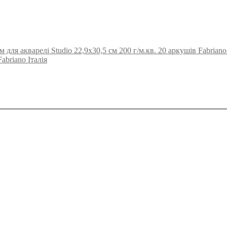
для акварелі Studio 22,9х30,5 см 200 г/м.кв. 20 аркушів Fabriano 
abriano Італія