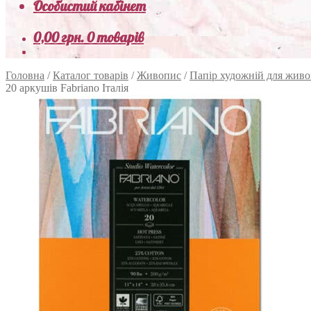
Особистий кабінет
0,00
грн.
0 товарів
Головна
/
Каталог товарів
/
Живопис
/
Папір художній для жив
20 аркушів Fabriano Італія