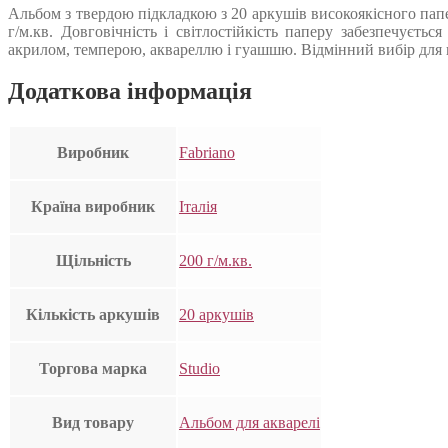
Альбом з твердою підкладкою з 20 аркушів високоякісного папе
г/м.кв. Довговічність і світлостійкість паперу забезпечуєт
акрилом, темперою, аквареллю і гуашшю. Відмінний вибір для ш
Додаткова інформація
Виробник
Fabriano
Країна виробник
Італія
Щільність
200 г/м.кв.
Кількість аркушів
20 аркушів
Торгова марка
Studio
Вид товару
Альбом для акварелі