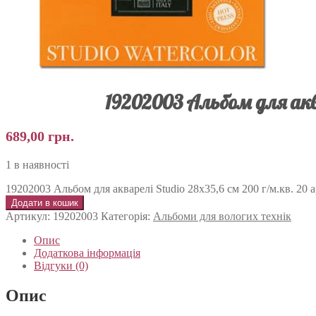
19202003 Альбом для аква
689,00
грн.
1 в наявності
19202003 Альбом для акварелі Studio 28х35,6 см 200 г/м.кв. 20 ар
Додати в кошик
Артикул:
19202003
Категорія:
Альбоми для вологих технік
Опис
Додаткова інформація
Відгуки (0)
Опис