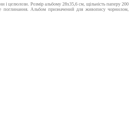
и і целюлози. Розмір альбому 28х35,6 см, щільність паперу 200
альне поглинання. Альбом призначений для живопису чорнилом,