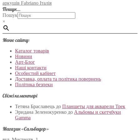
аркушів Fabriano Італія
Пошук…
Пошук
×
Меню сайту:
Каталог товарів
Новини
Арт-Блог
Наші контакти
Особистий кабінет
Доставка, оплата та політика повернень
Політика безпеки
Свіжі коментарі
Тетяна Браславець
до
Планшеты для акварели Трек
Эридана Зеленокуренко
до
Альбомы и скетчбуки
Gamma
Магазин «Сальвадор»
вул. Мистецтв, 1