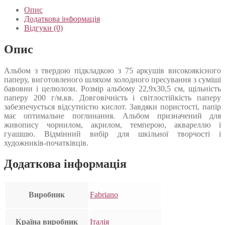
Опис
Додаткова інформація
Відгуки (0)
Опис
Альбом з твердою підкладкою з 75 аркушів високоякісного
паперу, виготовленого шляхом холодного пресування з суміші
бавовни і целюлози. Розмір альбому 22,9х30,5 см, щільність
паперу 200 г/м.кв. Довговічність і світлостійкість паперу
забезпечується відсутністю кислот. Завдяки пористості, папір
має оптимальне поглинання. Альбом призначений для
живопису чорнилом, акрилом, темперою, аквареллю і
гуашшю. Відмінний вибір для шкільної творчості і
художників-початківців.
Додаткова інформація
Виробник
Fabriano
Країна виробник
Італія