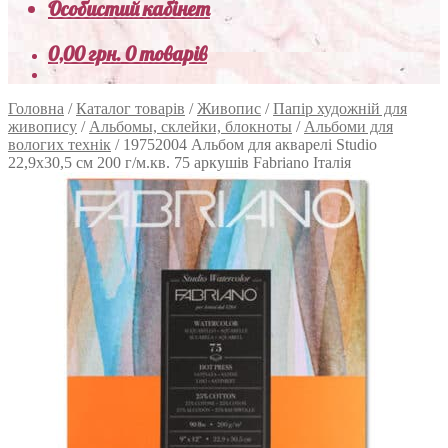
Особистий кабінет
0,00
грн.
0 товарів
Головна
/
Каталог товарів
/
Живопис
/
Папір художній для
живопису
/
Альбомы, склейки, блокноты
/
Альбоми для
вологих технік
/
19752004 Альбом для акварелі Studio
22,9х30,5 см 200 г/м.кв. 75 аркушів Fabriano Італія