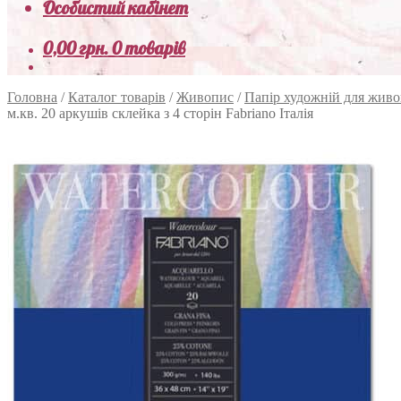
Особистий кабінет
0,00
грн.
0 товарів
Головна
/
Каталог товарів
/
Живопис
/
Папір художній для жив
м.кв. 20 аркушів склейка з 4 сторін Fabriano Італія