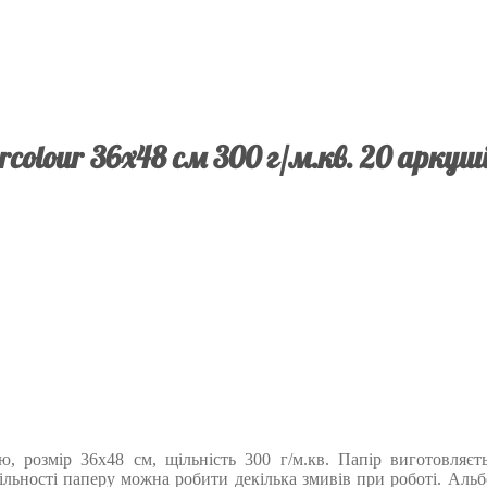
olour 36х48 см 300 г/м.кв. 20 аркуші
ю, розмір 36х48 см, щільність 300 г/м.кв. Папір виготовляє
ільності паперу можна робити декілька змивів при роботі. Ал