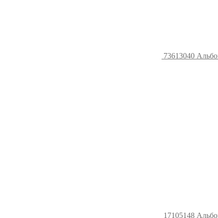
73613040 Альбом 
17105148 Альбом 