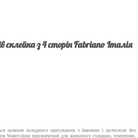
в склейка з 4 сторін Fabriano Італія
ться шляхом холодного пресування з бавовни і целюлози без
ьбом Watercolour призначений для живопису гуашшю, темперою,