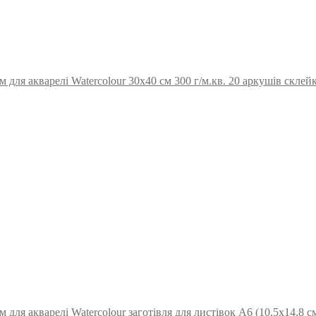
для акварелі Watercolour 30х40 см 300 г/м.кв. 20 аркушів склейка
для акварелі Watercolour заготівля для листівок А6 (10,5х14,8 см