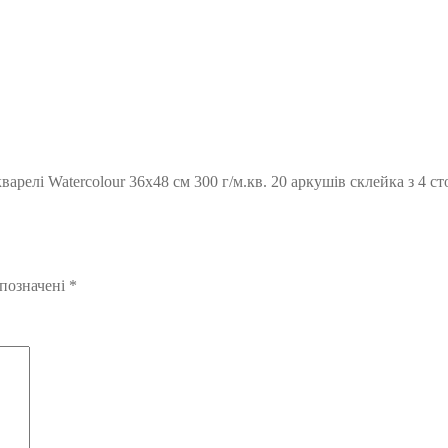
релі Watercolour 36х48 см 300 г/м.кв. 20 аркушів склейка з 4 сто
 позначені
*