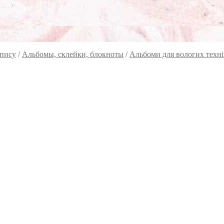
опису
/
Альбомы, склейки, блокноты
/
Альбоми для вологих техні