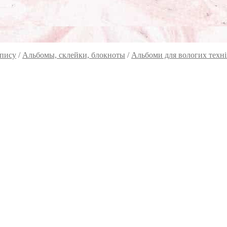
опису
/
Альбомы, склейки, блокноты
/
Альбоми для вологих техні