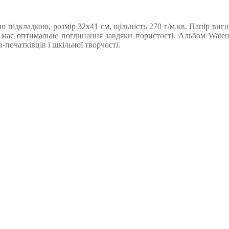
ою підкладкою, розмір 32х41 см, щільність 270 г/м.кв. Папір ви
р має оптимальне поглинання завдяки пористості. Альбом Wate
початківців і шкільної творчості.