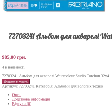
72703241 Альбом для акварелі Water
985,00
грн.
4 в наявності
72703241 Альбом для акварелі Watercolour Studio Torchon 32х41 см
Додати в кошик
Артикул:
72703241
Категорія:
Альбоми для вологих технік
Опис
Додаткова інформація
Відгуки (0)