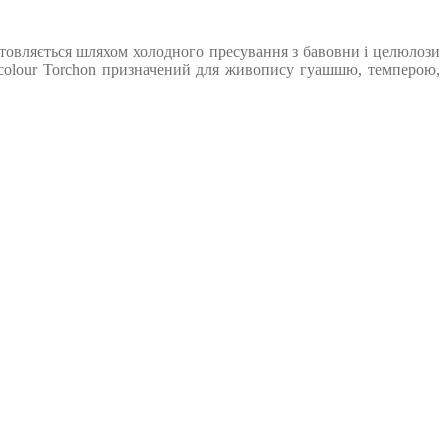
готовляється шляхом холодного пресування з бавовни і целюлози
rcolour Torchon призначений для живопису гуашшю, темперою,