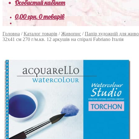
Особистий кабінет
0,00
грн.
0 товарів
Головна
/
Каталог товарів
/
Живопис
/
Папір художній для жив
32х41 см 270 г/м.кв. 12 аркушів на спіралі Fabriano Італія