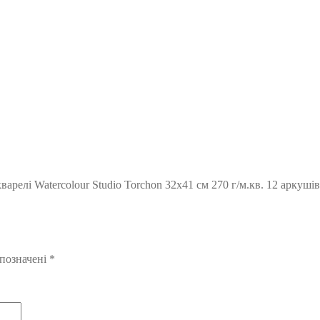
елі Watercolour Studio Torchon 32х41 см 270 г/м.кв. 12 аркушів н
 позначені
*