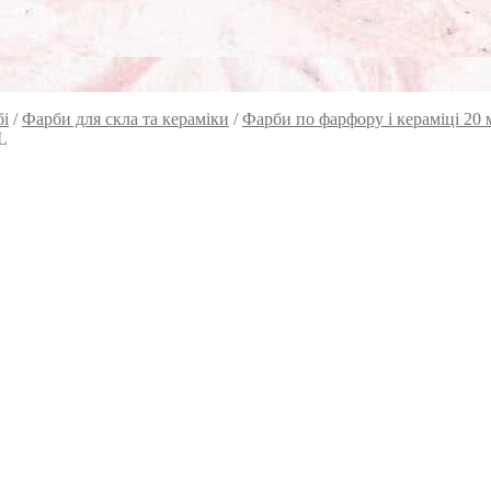
бі
/
Фарби для скла та кераміки
/
Фарби по фарфору і кераміці 2
L