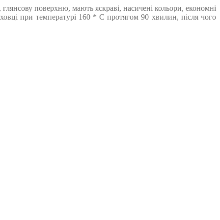
 глянсову поверхню, мають яскраві, насичені кольори, економні
ховці при температурі 160 * C протягом 90 хвилин, після чого