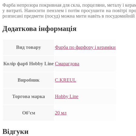
Фарба непрозора покривная для скла, порцеляни, металу і кера
у витраті. Наносити пензлем і потім просушити на повітрі пр
розписані предмети (посуд) можна мити навіть в посудомийній 
Додаткова інформація
Вид товару
Фарба по фарфору і кераміки
Колір фарб Hobby Line
Смарагдова
Виробник
C.KREUL
Торгова марка
Hobby Line
Об’єм
20 мл
Відгуки