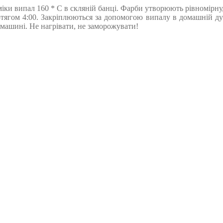
міки випал 160 * С в скляній банці. Фарби утворюють рівномірну,
отягом 4:00. Закріплюються за допомогою випалу в домашній ду
машині. Не нагрівати, не заморожувати!