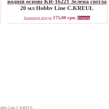
а
водній основі KR-16221 Зелена світла
20 мл Hobby Line C.KREUL
175,00
грн.
Залишити відгук
Купити
 Hobby Line C.KREUL