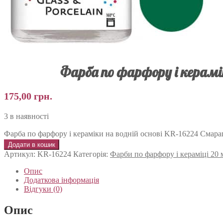
Фарба по фарфору і керамік
175,00
грн.
3 в наявності
Фарба по фарфору і кераміки на водній основі KR-16224 Смара
Додати в кошик
Артикул:
KR-16224
Категорія:
Фарби по фарфору і кераміці 2
Опис
Додаткова інформація
Відгуки (0)
Опис