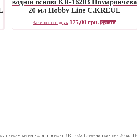
водній основі KR-16203 Помаранчев
L
20 мл Hobby Line C.KREUL
175,00
грн.
Залишити відгук
Купити
у і кераміки на водній основі KR-16223 Зелена трав'яна 20 мл