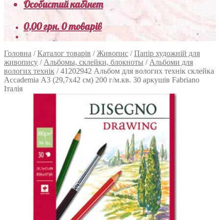
Особистий кабінет
0,00
грн.
0 товарів
Головна
/
Каталог товарів
/
Живопис
/
Папір художній для
живопису
/
Альбомы, склейки, блокноты
/
Альбоми для
вологих технік
/
41202942 Альбом для вологих технік склейка
Accademia А3 (29,7х42 см) 200 г/м.кв. 30 аркушів Fabriano
Італія