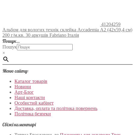
41204259
Альбом для вологих технік склейка Accademia А2 (42х59,4 см)
200 г/м.кв. 30 аркушів Fabriano Італія
Пошук…
Пошук
×
Меню сайту:
Каталог товарів
Новини
Арт-Блог
Наші контакти
Особистий кабінет
Доставка, оплата та політика повернень
Політика безпеки
Свіжі коментарі
Тетяна Браславець
до
Планшеты для акварели Трек