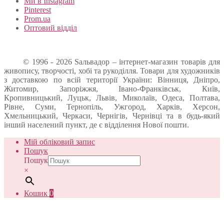
Ми в Instagram
Pinterest
Prom.ua
Оптовий відділ
© 1996 - 2026 Sальвадор – інтернет-магазин товарів для
живопису, творчості, хобі та рукоділля. Товари для художників
з доставкою по всій території України: Вінниця, Дніпро,
Житомир, Запоріжжя, Івано-Франківськ, Київ,
Кропивницький, Луцьк, Львів, Миколаїв, Одеса, Полтава,
Рівне, Суми, Тернопіль, Ужгород, Харків, Херсон,
Хмельницький, Черкаси, Чернігів, Чернівці та в будь-який
інший населений пункт, де є відділення Нової пошти.
Мій обліковий запис
Пошук
Пошук
×
Кошик
0