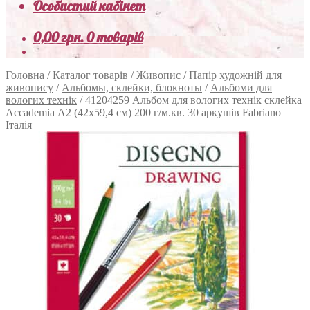
Особистий кабінет
0,00
грн.
0 товарів
Головна
/
Каталог товарів
/
Живопис
/
Папір художній для
живопису
/
Альбомы, склейки, блокноты
/
Альбоми для
вологих технік
/
41204259 Альбом для вологих технік склейка
Accademia А2 (42х59,4 см) 200 г/м.кв. 30 аркушів Fabriano
Італія