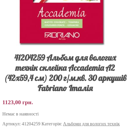
41204259 Альбом для вологих
технік склейка Accademia А2
(42х59,4 см) 200 г/м.кв. 30 аркушів
Fabriano Італія
1123,00
грн.
Немає в наявності
Артикул:
41204259
Категорія:
Альбоми для вологих технік