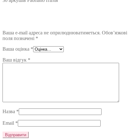
30 аркушів Fabriano Італія”
Ваша e-mail адреса не оприлюднюватиметься.
Обов’язкові
поля позначені
*
Ваша оцінка
*
Ваш відгук
*
Назва
*
Email
*