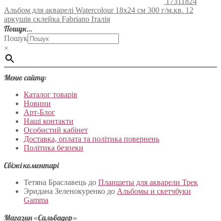
17311824
Альбом для акварелі Watercolour 18х24 см 300 г/м.кв. 12
аркушів склейка Fabriano Італія
Пошук…
Пошук
×
Меню сайту:
Каталог товарів
Новини
Арт-Блог
Наші контакти
Особистий кабінет
Доставка, оплата та політика повернень
Політика безпеки
Свіжі коментарі
Тетяна Браславець
до
Планшеты для акварели Трек
Эридана Зеленокуренко
до
Альбомы и скетчбуки
Gamma
Магазин «Сальвадор»