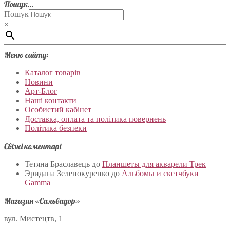
Пошук…
Пошук
×
Меню сайту:
Каталог товарів
Новини
Арт-Блог
Наші контакти
Особистий кабінет
Доставка, оплата та політика повернень
Політика безпеки
Свіжі коментарі
Тетяна Браславець
до
Планшеты для акварели Трек
Эридана Зеленокуренко
до
Альбомы и скетчбуки
Gamma
Магазин «Сальвадор»
вул. Мистецтв, 1