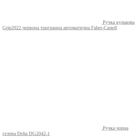
Ручка кулькова
Grip2022 червона тригранна автоматична Faber-Castell
Ручка чорна
гелева Delta DG2042-1