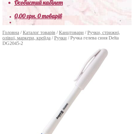
Особистий кабінет
0,00
грн.
0 товарів
Головна
/
Каталог товарів
/
Канцтовари
/
Ручки, стрижні,
олівці, маркери, крейда
/
Ручки
/
Ручка гелева синя Delta
DG2045-2