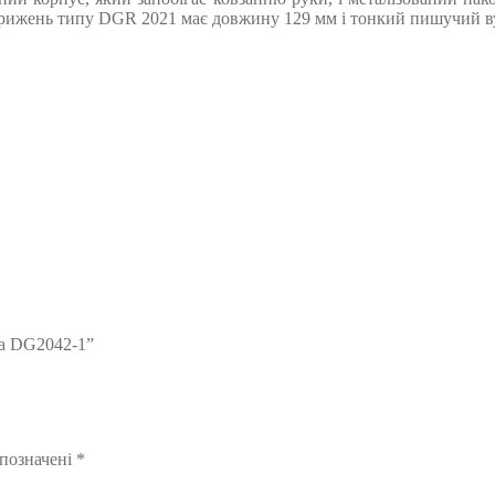
трижень типу DGR 2021 має довжину 129 мм і тонкий пишучий ву
ta DG2042-1”
 позначені
*