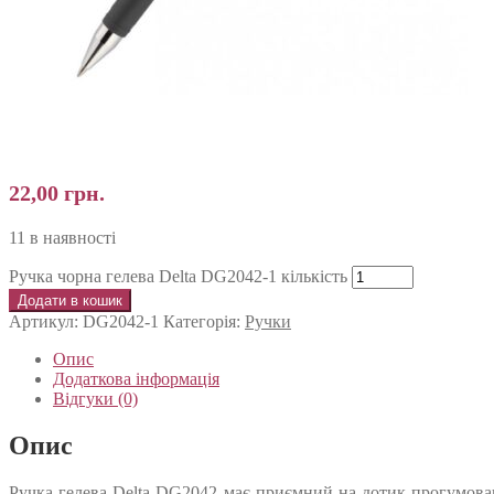
22,00
грн.
11 в наявності
Ручка чорна гелева Delta DG2042-1 кількість
Додати в кошик
Артикул:
DG2042-1
Категорія:
Ручки
Опис
Додаткова інформація
Відгуки (0)
Опис
Ручка гелева Delta DG2042 має приємний на дотик прогумовани