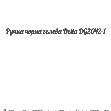
Ручка чорна гелева Delta DG2042-1
й корпус, який запобігає ковзанню руки, і металізований нако