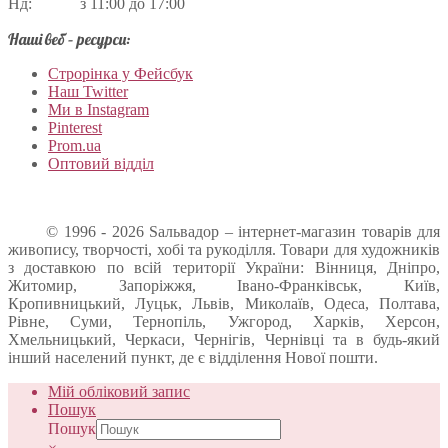
Нд: з 11:00 до 17:00
Наші веб – ресурси:
Строрінка у Фейсбук
Наш Twitter
Ми в Instagram
Pinterest
Prom.ua
Оптовий відділ
© 1996 - 2026 Sальвадор – інтернет-магазин товарів для
живопису, творчості, хобі та рукоділля. Товари для художників
з доставкою по всій території України: Вінниця, Дніпро,
Житомир, Запоріжжя, Івано-Франківськ, Київ,
Кропивницький, Луцьк, Львів, Миколаїв, Одеса, Полтава,
Рівне, Суми, Тернопіль, Ужгород, Харків, Херсон,
Хмельницький, Черкаси, Чернігів, Чернівці та в будь-який
інший населений пункт, де є відділення Нової пошти.
Мій обліковий запис
Пошук
Пошук