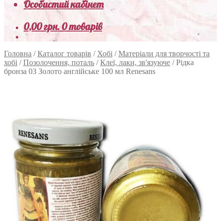
Особистий кабінет
0,00
грн.
0 товарів
Головна
/
Каталог товарів
/
Хобі
/
Матеріали для творчості та
хобі
/
Позолочення, поталь
/
Клеї, лаки, зв'язуюче
/
Рідка
бронза 03 Золото англійське 100 мл Renesans