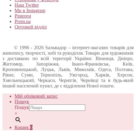
Наш Twitter
Ми в Instagram
Pinterest
Prom.ua
Оптовий відділ
© 1996 - 2026 Sальвадор – інтернет-магазин товарів для
живопису, творчості, хобі та рукоділля. Товари для художників
з доставкою по всій території України: Вінниця, Дніпро,
Житомир, Запоріжжя, Івано-Франківськ, Київ,
Кропивницький, Луцьк, Львів, Миколаїв, Одеса, Полтава,
Рівне, Суми, Тернопіль, Ужгород, Харків, Херсон,
Хмельницький, Черкаси, Чернігів, Чернівці та в будь-який
інший населений пункт, де є відділення Нової пошти.
Мій обліковий запис
Пошук
Пошук
×
Кошик
0