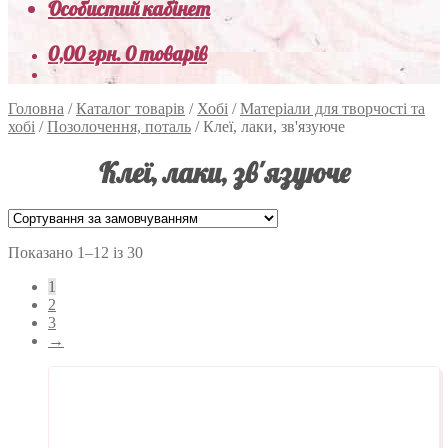
Особистий кабінет
0,00
грн.
0 товарів
Головна
/
Каталог товарів
/
Хобі
/
Матеріали для творчості та
хобі
/
Позолочення, поталь
/
Клеї, лаки, зв'язуюче
Клеї, лаки, зв'язуюче
Показано 1–12 із 30
1
2
3
→