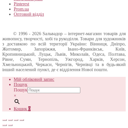
Pinterest
Prom.ua
Оптовий відділ
© 1996 - 2026 Sальвадор – інтернет-магазин товарів для
живопису, творчості, хобі та рукоділля. Товари для художників
з доставкою по всій території України: Вінниця, Дніпро,
Житомир, Запоріжжя, Івано-Франківськ, Київ,
Кропивницький, Луцьк, Львів, Миколаїв, Одеса, Полтава,
Рівне, Суми, Тернопіль, Ужгород, Харків, Херсон,
Хмельницький, Черкаси, Чернігів, Чернівці та в будь-який
інший населений пункт, де є відділення Нової пошти.
Мій обліковий запис
Пошук
Пошук
×
Кошик
0