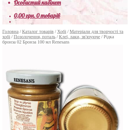
Особистий кабінет
0,00
грн.
0 товарів
Головна
/
Каталог товарів
/
Хобі
/
Матеріали для творчості та
хобі
/
Позолочення, поталь
/
Клеї, лаки, зв'язуюче
/
Рідка
бронза 02 Бронза 100 мл Renesans