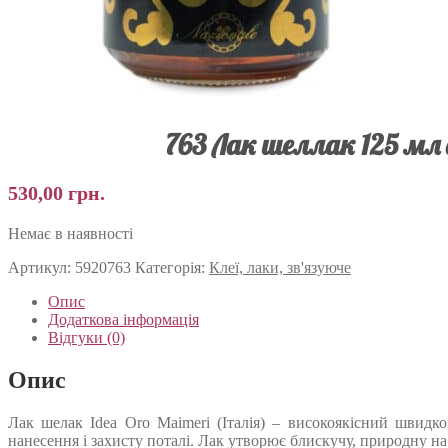
763 Лак шеллак 125 мл 
530,00
грн.
Немає в наявності
Артикул:
5920763
Категорія:
Клеї, лаки, зв'язуюче
Опис
Додаткова інформація
Відгуки (0)
Опис
Лак шелак Idea Oro Maimeri (Італія) – високоякісний швид
нанесення і захисту поталі. Лак утворює блискучу, природну н