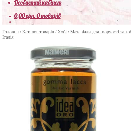
Особистий кабінет
0,00
грн.
0 товарів
Головна
/
Каталог товарів
/
Хобі
/
Матеріали для творчості та хо
Італія