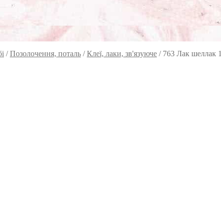
бі
/
Позолочення, поталь
/
Клеї, лаки, зв'язуюче
/
763 Лак шеллак 1