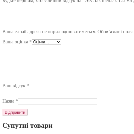
Будьте першим, хто залишив відгук на “763 Лак шеллак 125 мл д
Ваша e-mail адреса не оприлюднюватиметься.
Обов’язкові поля
Ваша оцінка
*
Ваш відгук
*
Назва
*
Супутні товари