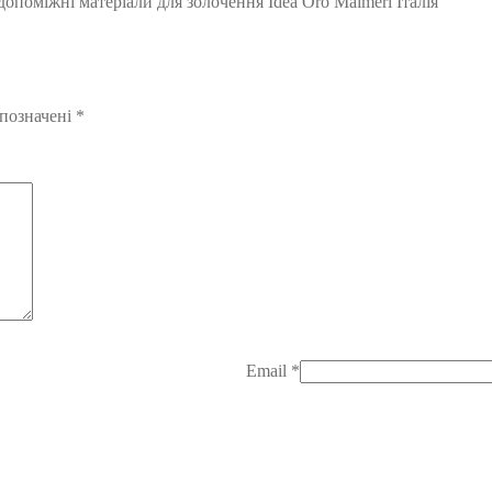
опоміжні матеріали для золочення Idea Oro Maimeri Італія”
 позначені
*
Email
*