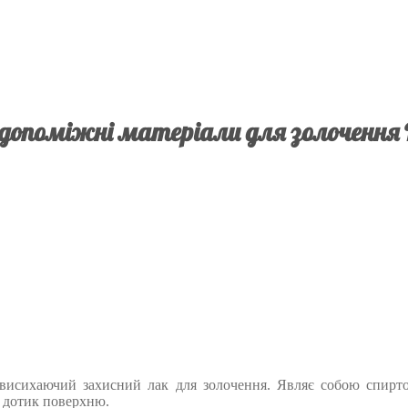
допоміжні матеріали для золочення 
ковисихаючий захисний лак для золочення. Являє собою спирто
а дотик поверхню.