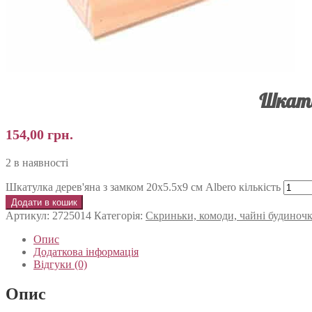
Шкату
154,00
грн.
2 в наявності
Шкатулка дерев'яна з замком 20х5.5х9 см Albero кількість
Додати в кошик
Артикул:
2725014
Категорія:
Скриньки, комоди, чайні будиноч
Опис
Додаткова інформація
Відгуки (0)
Опис