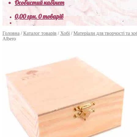
Особистий кабінет
0,00
грн.
0 товарів
Головна
/
Каталог товарів
/
Хобі
/
Матеріали для творчості та хо
Albero