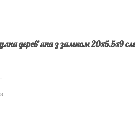
лка дерев’яна з замком 20х5.5х9 см 
ки