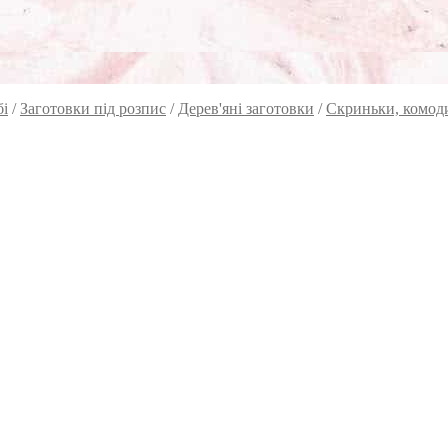
бі
/
Заготовки під розпис
/
Дерев'яні заготовки
/
Скриньки, комоди