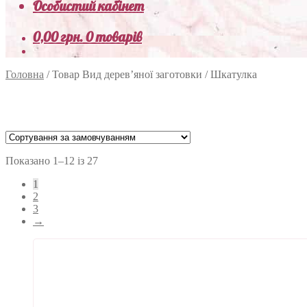
Особистий кабінет
0,00
грн.
0 товарів
Головна
/
Товар Вид дерев’яної заготовки
/
Шкатулка
Показано 1–12 із 27
1
2
3
→