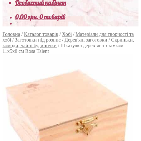
Особистий кабінет
0,00
грн.
0 товарів
Головна
/
Каталог товарів
/
Хобі
/
Матеріали для творчості та
хобі
/
Заготовки під розпис
/
Дерев'яні заготовки
/
Скриньки,
комоди, чайні будиночки
/
Шкатулка дерев’яна з замком
11х5х8 см Rosa Talent