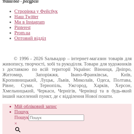
Наші веб – ресурси:
Строрінка у Фейсбук
Наш Twitter
Ми в Instagram
Pinterest
Prom.ua
Оптовий відділ
© 1996 - 2026 Sальвадор – інтернет-магазин товарів для
живопису, творчості, хобі та рукоділля. Товари для художників
з доставкою по всій території України: Вінниця, Дніпро,
Житомир, Запоріжжя, Івано-Франківськ, Київ,
Кропивницький, Луцьк, Львів, Миколаїв, Одеса, Полтава,
Рівне, Суми, Тернопіль, Ужгород, Харків, Херсон,
Хмельницький, Черкаси, Чернігів, Чернівці та в будь-який
інший населений пункт, де є відділення Нової пошти.
Мій обліковий запис
Пошук
Пошук
×