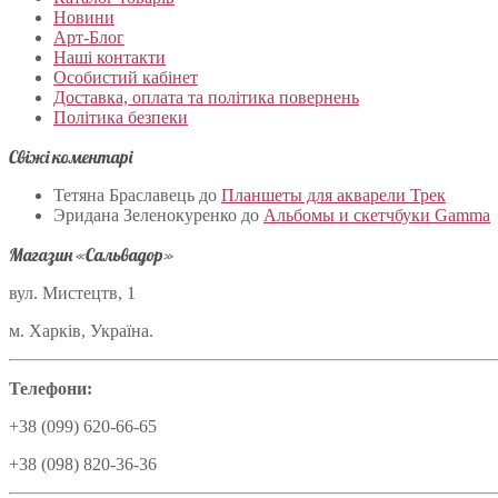
Новини
Арт-Блог
Наші контакти
Особистий кабінет
Доставка, оплата та політика повернень
Політика безпеки
Свіжі коментарі
Тетяна Браславець
до
Планшеты для акварели Трек
Эридана Зеленокуренко
до
Альбомы и скетчбуки Gamma
Магазин «Сальвадор»
вул. Мистецтв, 1
м. Харків, Україна.
Телефони:
+38 (099) 620-66-65
+38 (098) 820-36-36