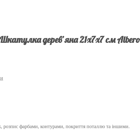
Шкатулка дерев’яна 21х7х7 см Alber
ки
ж, розпис фарбами, контурами, покриття поталлю та іншими.