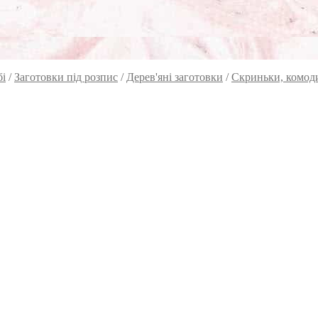
бі
/
Заготовки під розпис
/
Дерев'яні заготовки
/
Скриньки, комоди