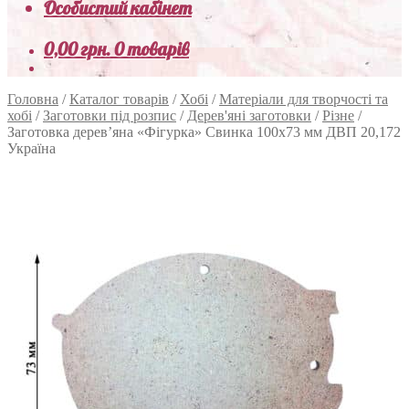
Особистий кабінет
0,00
грн.
0 товарів
Головна
/
Каталог товарів
/
Хобі
/
Матеріали для творчості та
хобі
/
Заготовки під розпис
/
Дерев'яні заготовки
/
Різне
/
Заготовка дерев’яна «Фігурка» Свинка 100х73 мм ДВП 20,172
Україна