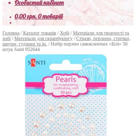
Особистий кабінет
0,00
грн.
0 товарів
Головна
/
Каталог товарів
/
Хобі
/
Матеріали для творчості та
хобі
/
Матеріали для скрапбукінгу
/
Стрази, перлини, стрічки,
шнури, гудзики та ін.
/
Набір перлин самоклеючих «Білі» 50
штук Santi 952644