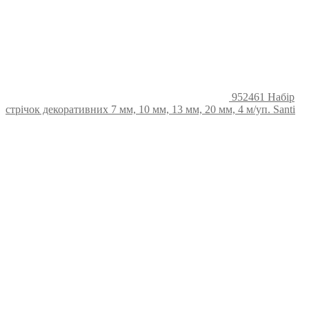
952461 Набір
стрічок декоративних 7 мм, 10 мм, 13 мм, 20 мм, 4 м/уп. Santi