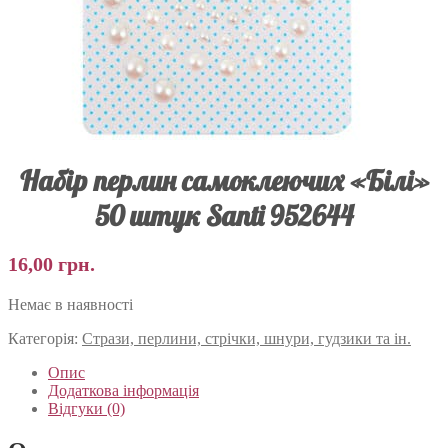
Набір перлин самоклеючих «Білі»
50 штук Santi 952644
16,00
грн.
Немає в наявності
Категорія:
Стрази, перлини, стрічки, шнури, гудзики та ін.
Опис
Додаткова інформація
Відгуки (0)