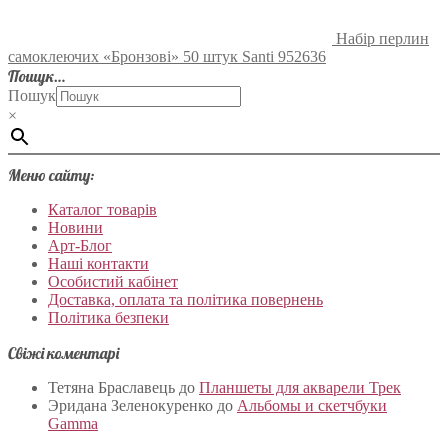
Набір перлин
самоклеючих «Бронзові» 50 штук Santi 952636
Пошук…
Пошук
×
Меню сайту:
Каталог товарів
Новини
Арт-Блог
Наші контакти
Особистий кабінет
Доставка, оплата та політика повернень
Політика безпеки
Свіжі коментарі
Тетяна Браславець
до
Планшеты для акварели Трек
Эридана Зеленокуренко
до
Альбомы и скетчбуки
Gamma