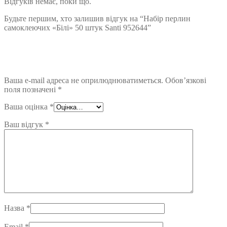
Відгуків немає, поки що.
Будьте першим, хто залишив відгук на “Набір перлин
самоклеючих «Білі» 50 штук Santi 952644”
Ваша e-mail адреса не оприлюднюватиметься.
Обов’язкові
поля позначені
*
Ваша оцінка
*
Ваш відгук
*
Назва
*
Email
*