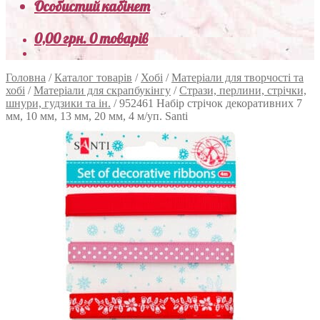
Особистий кабінет
0,00
грн.
0 товарів
Головна
/
Каталог товарів
/
Хобі
/
Матеріали для творчості та
хобі
/
Матеріали для скрапбукінгу
/
Стрази, перлини, стрічки,
шнури, гудзики та ін.
/
952461 Набір стрічок декоративних 7
мм, 10 мм, 13 мм, 20 мм, 4 м/уп. Santi