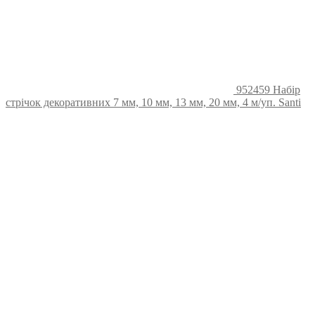
952459 Набір
стрічок декоративних 7 мм, 10 мм, 13 мм, 20 мм, 4 м/уп. Santi