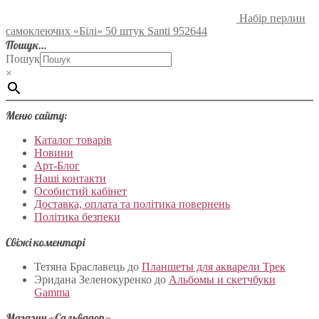
Набір перлин
самоклеючих «Білі» 50 штук Santi 952644
Пошук…
Пошук
×
Меню сайту:
Каталог товарів
Новини
Арт-Блог
Наші контакти
Особистий кабінет
Доставка, оплата та політика повернень
Політика безпеки
Свіжі коментарі
Тетяна Браславець
до
Планшеты для акварели Трек
Эридана Зеленокуренко
до
Альбомы и скетчбуки
Gamma
Магазин «Сальвадор»