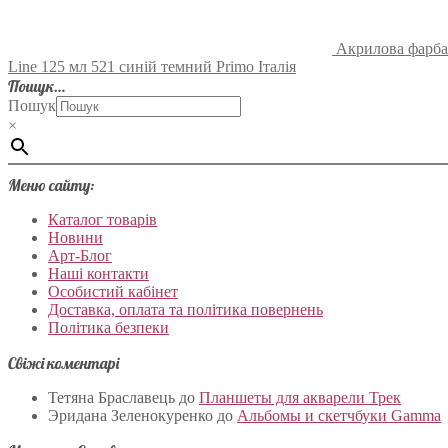
Акрилова фарба 
Line 125 мл 521 синій темний Primo Італія
Пошук…
Пошук
×
Меню сайту:
Каталог товарів
Новини
Арт-Блог
Наші контакти
Особистий кабінет
Доставка, оплата та політика повернень
Політика безпеки
Свіжі коментарі
Тетяна Браславець
до
Планшеты для акварели Трек
Эридана Зеленокуренко
до
Альбомы и скетчбуки Gamma