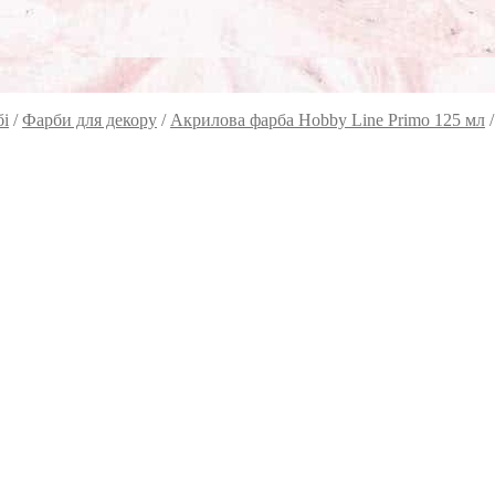
бі
/
Фарби для декору
/
Акрилова фарба Hobby Line Primo 125 мл