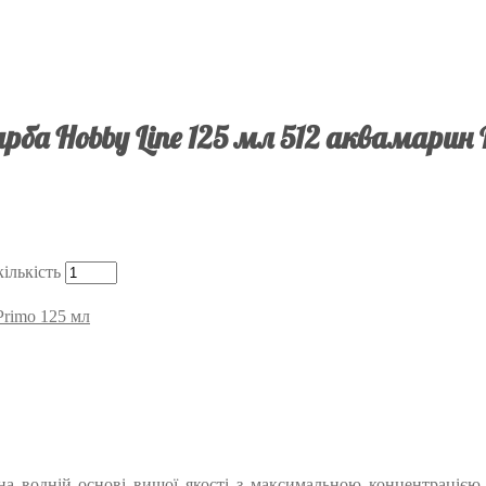
рба Hobby Line 125 мл 512 аквамарин 
ількість
Primo 125 мл
на водній основі вищої якості з максимальною концентрацією 