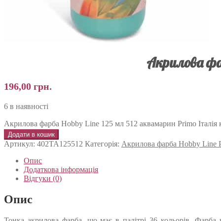
Акрилова фа
196,00
грн.
6 в наявності
Акрилова фарба Hobby Line 125 мл 512 аквамарин Primo Італія к
Додати в кошик
Артикул:
402TA125512
Категорія:
Акрилова фарба Hobby Line 
Опис
Додаткова інформація
Відгуки (0)
Опис
Тонка акрилова фарба, що має в палітрі 36 кольорів. Фарба 