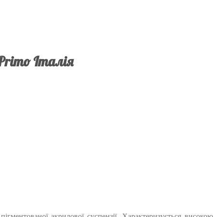
Primo Італія
пігментованої акрилової суспензії. Характеризується високою