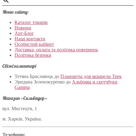
Меню сайту:
Каталог товарів
Новини
Арт-Блог
Наші контакти
Особистий кабінет
Доставка, оплата та політика повернень
Політика безпеки
Свіжі коментарі
Тетяна Браславець
до
Планшеты для акварели Трек
Эридана Зеленокуренко
до
Альбомы и скетчбуки
Gamma
Магазин «Сальвадор»
вул. Мистецтв, 1
м. Харків, Україна.
Телефони: