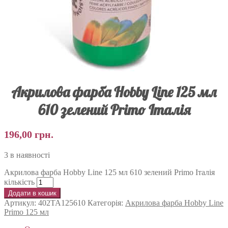
Акрилова фарба Hobby Line 125 мл
610 зелений Primo Італія
196,00
грн.
3 в наявності
Акрилова фарба Hobby Line 125 мл 610 зелений Primo Італія
кількість
Додати в кошик
Артикул:
402TA125610
Категорія:
Акрилова фарба Hobby Line
Primo 125 мл