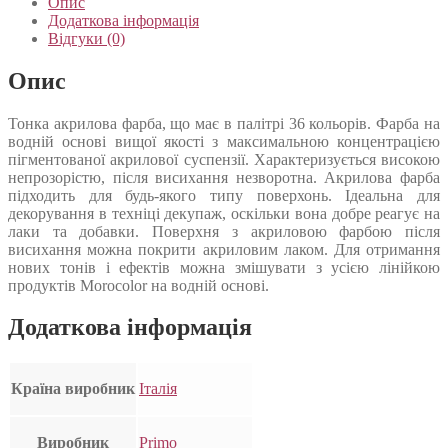
Опис
Додаткова інформація
Відгуки (0)
Опис
Тонка акрилова фарба, що має в палітрі 36 кольорів. Фарба на
водній основі вищої якості з максимальною концентрацією
пігментованої акрилової суспензії. Характеризується високою
непрозорістю, після висихання незворотна. Акрилова фарба
підходить для будь-якого типу поверхонь. Ідеальна для
декорування в техніці декупаж, оскільки вона добре реагує на
лаки та добавки. Поверхня з акриловою фарбою після
висихання можна покрити акриловим лаком. Для отримання
нових тонів і ефектів можна змішувати з усією лінійкою
продуктів Morocolor на водній основі.
Додаткова інформація
Країна виробник
Італія
Виробник
Primo