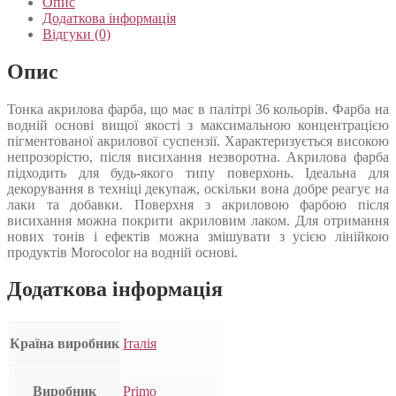
Опис
Додаткова інформація
Відгуки (0)
Опис
Тонка акрилова фарба, що має в палітрі 36 кольорів. Фарба на
водній основі вищої якості з максимальною концентрацією
пігментованої акрилової суспензії. Характеризується високою
непрозорістю, після висихання незворотна. Акрилова фарба
підходить для будь-якого типу поверхонь. Ідеальна для
декорування в техніці декупаж, оскільки вона добре реагує на
лаки та добавки. Поверхня з акриловою фарбою після
висихання можна покрити акриловим лаком. Для отримання
нових тонів і ефектів можна змішувати з усією лінійкою
продуктів Morocolor на водній основі.
Додаткова інформація
Країна виробник
Італія
Виробник
Primo