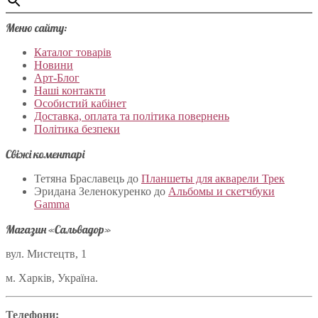
Меню сайту:
Каталог товарів
Новини
Арт-Блог
Наші контакти
Особистий кабінет
Доставка, оплата та політика повернень
Політика безпеки
Свіжі коментарі
Тетяна Браславець
до
Планшеты для акварели Трек
Эридана Зеленокуренко
до
Альбомы и скетчбуки
Gamma
Магазин «Сальвадор»
вул. Мистецтв, 1
м. Харків, Україна.
Телефони: