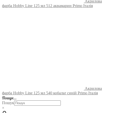
Акрилова
фарба Hobby Line 125 мл 512 аквамарин Primo Італія
Акрилова
фарба Hobby Line 125 мл 540 кобальт синій Primo Італія
Пошук…
Пошук
×