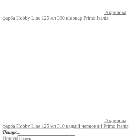
Акрилова
фарба Hobby Line 125 мл 300 кіновар Primo Італія
Акрилова
фарба Hobby Line 125 мл 310 кадмій червоний Primo Італія
Пошук…
Пошук