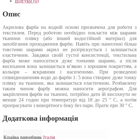
Відгуки (0)
Опис
Акрилова фарба на водній основі призначена для роботи з
текстилем. Перед роботою необхідно покласти між шарами
тканини плівку (або інший водостійкий матеріал) для
запобігання проходження фарби. Навіть при нанесенні більш
товстими шарами акрил не розтріскується і залишається
еластичним. Завдяки своїй густої консистенції, текстильна
фарба може наноситися дуже тонкими шарами, а після
висихання вона залишається м’якою з хорошим покриттям, а
кольори – яскравими і насиченими. При розведенні
співвідношенням води до фарби 1: 5 вона створює дуже тонку
плівку на тканини, яка залишається еластичною. Розбавлену
таким чином фарбу можна наносити аерографом. Для
закріплення фарби на тканині, потрібно дати їй висохнути не
менше 24 годин при температурі від 18 до 25 ° C, а потім
пропрасувати з виворітного боку без пари. Прати при 30 ° C.
Додаткова інформація
Країна виробник
Італія