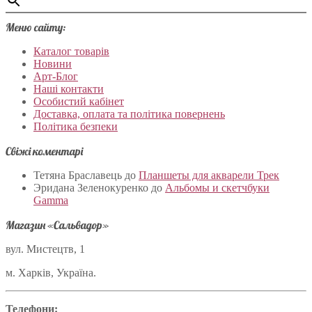
Меню сайту:
Каталог товарів
Новини
Арт-Блог
Наші контакти
Особистий кабінет
Доставка, оплата та політика повернень
Політика безпеки
Свіжі коментарі
Тетяна Браславець
до
Планшеты для акварели Трек
Эридана Зеленокуренко
до
Альбомы и скетчбуки
Gamma
Магазин «Сальвадор»
вул. Мистецтв, 1
м. Харків, Україна.
Телефони: