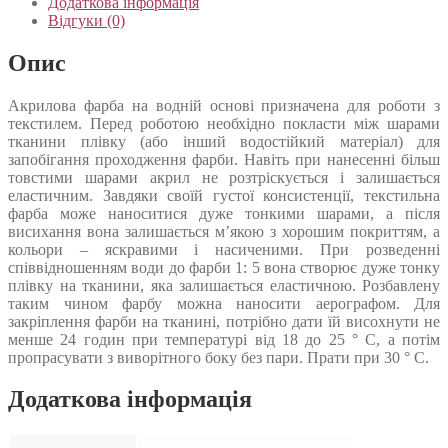
Додаткова інформація
Відгуки (0)
Опис
Акрилова фарба на водній основі призначена для роботи з
текстилем. Перед роботою необхідно покласти між шарами
тканини плівку (або інший водостійкий матеріал) для
запобігання проходження фарби. Навіть при нанесенні більш
товстими шарами акрил не розтріскується і залишається
еластичним. Завдяки своїй густої консистенції, текстильна
фарба може наноситися дуже тонкими шарами, а після
висихання вона залишається м’якою з хорошим покриттям, а
кольори – яскравими і насиченими. При розведенні
співвідношенням води до фарби 1: 5 вона створює дуже тонку
плівку на тканини, яка залишається еластичною. Розбавлену
таким чином фарбу можна наносити аерографом. Для
закріплення фарби на тканині, потрібно дати їй висохнути не
менше 24 годин при температурі від 18 до 25 ° C, а потім
пропрасувати з виворітного боку без пари. Прати при 30 ° C.
Додаткова інформація