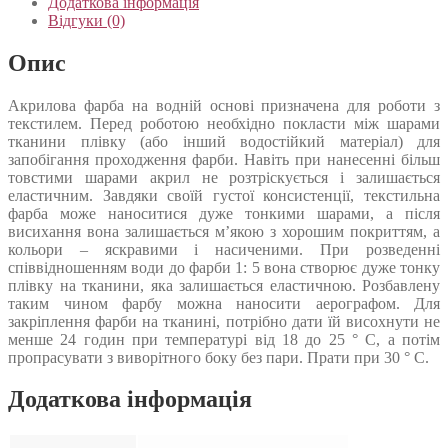
Додаткова інформація
Відгуки (0)
Опис
Акрилова фарба на водній основі призначена для роботи з
текстилем. Перед роботою необхідно покласти між шарами
тканини плівку (або інший водостійкий матеріал) для
запобігання проходження фарби. Навіть при нанесенні більш
товстими шарами акрил не розтріскується і залишається
еластичним. Завдяки своїй густої консистенції, текстильна
фарба може наноситися дуже тонкими шарами, а після
висихання вона залишається м’якою з хорошим покриттям, а
кольори – яскравими і насиченими. При розведенні
співвідношенням води до фарби 1: 5 вона створює дуже тонку
плівку на тканини, яка залишається еластичною. Розбавлену
таким чином фарбу можна наносити аерографом. Для
закріплення фарби на тканині, потрібно дати їй висохнути не
менше 24 годин при температурі від 18 до 25 ° C, а потім
пропрасувати з виворітного боку без пари. Прати при 30 ° C.
Додаткова інформація