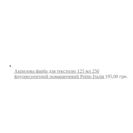
Акрилова фарба для текстилю 125 мл 250
флуоресцентний помаранчевий Primo Італія
195,00
грн.