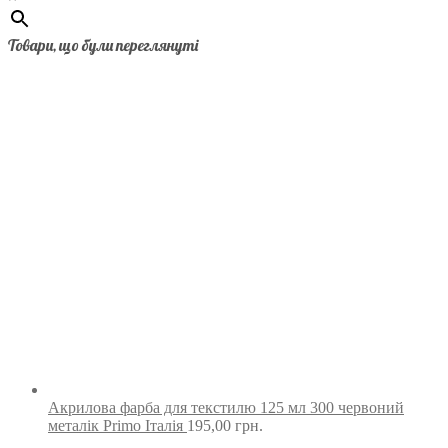
Товари, що були переглянуті
Акрилова фарба для текстилю 125 мл 300 червоний
металік Primo Італія
195,00
грн.