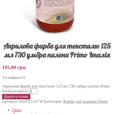
Акрилова фарба для текстилю 125
мл 730 умбра палена Primo Італія
195,00
грн.
3 в наявності
Акрилова фарба для текстилю 125 мл 730 умбра палена Primo
Італія кількість
Додати в кошик
Артикул:
410TX125730
Категорія:
Фарби для тканини Primo
Опис