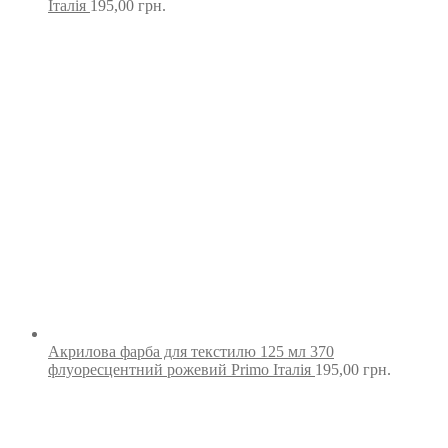
Італія
195,00
грн.
Акрилова фарба для текстилю 125 мл 370
флуоресцентний рожевий Primo Італія
195,00
грн.