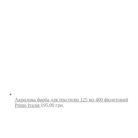
Акрилова фарба для текстилю 125 мл 400 фіолетовий
Primo Італія
195,00
грн.