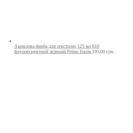
Акрилова фарба для текстилю 125 мл 610
флуоресцентний зелений Primo Італія
195,00
грн.