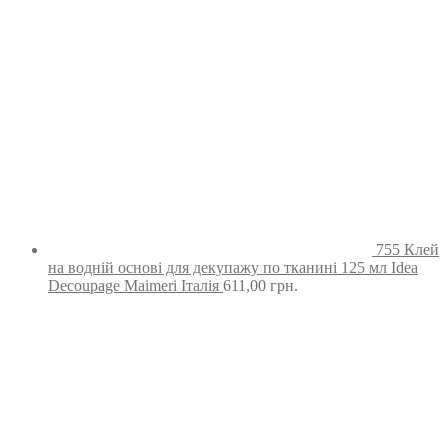
755 Клей
на водній основі для декупажу по тканині 125 мл Idea
Decoupage Maimeri Італія
611,00
грн.