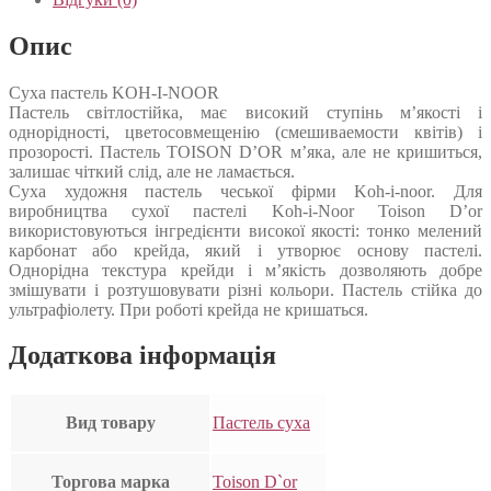
Опис
Суха пастель KOH-I-NOOR
Пастель світлостійка, має високий ступінь м’якості і
однорідності, цветосовмещенію (смешиваемости квітів) і
прозорості. Пастель TOISON D’OR м’яка, але не кришиться,
залишає чіткий слід, але не ламається.
Суха художня пастель чеської фірми Koh-i-noor. Для
виробництва сухої пастелі Koh-i-Noor Toison D’or
використовуються інгредієнти високої якості: тонко мелений
карбонат або крейда, який і утворює основу пастелі.
Однорідна текстура крейди і м’якість дозволяють добре
змішувати і розтушовувати різні кольори. Пастель стійка до
ультрафіолету. При роботі крейда не кришаться.
Додаткова інформація
Вид товару
Пастель суха
Торгова марка
Toison D`or