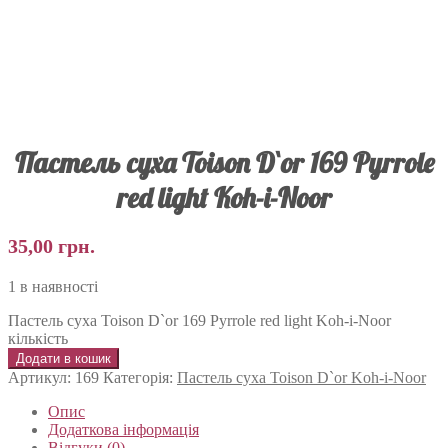
Пастель суха Toison D`or 169 Pyrrole
red light Koh-i-Noor
35,00
грн.
1 в наявності
Пастель суха Toison D`or 169 Pyrrole red light Koh-i-Noor
кількість
Додати в кошик
Артикул:
169
Категорія:
Пастель суха Toison D`or Koh-i-Noor
Опис
Додаткова інформація
Відгуки (0)