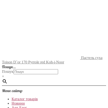
Пастель суха
Toison D`or 170 Pyrrole red Koh-i-Noor
Пошук…
Пошук
×
Меню сайту:
Каталог товарів
Новини
Арт-Блог