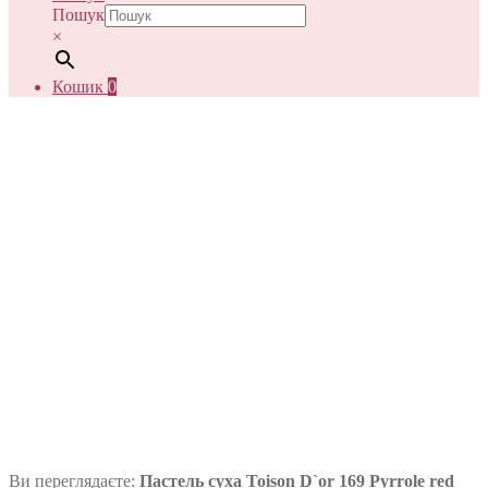
Пошук
×
Кошик
0
Ви переглядаєте:
Пастель суха Toison D`or 169 Pyrrole red