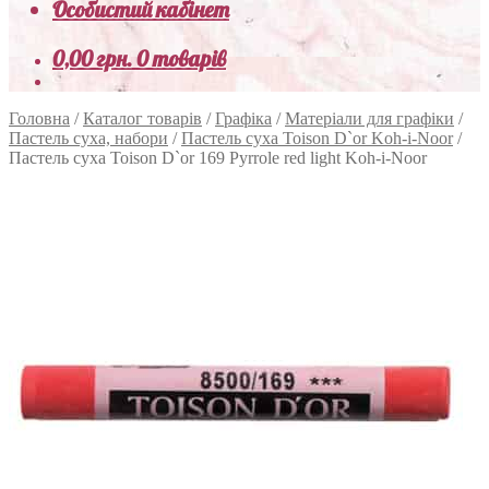
Особистий кабінет
0,00
грн.
0 товарів
Головна
/
Каталог товарів
/
Графіка
/
Матеріали для графіки
/
Пастель суха, набори
/
Пастель суха Toison D`or Koh-i-Noor
/
Пастель суха Toison D`or 169 Pyrrole red light Koh-i-Noor