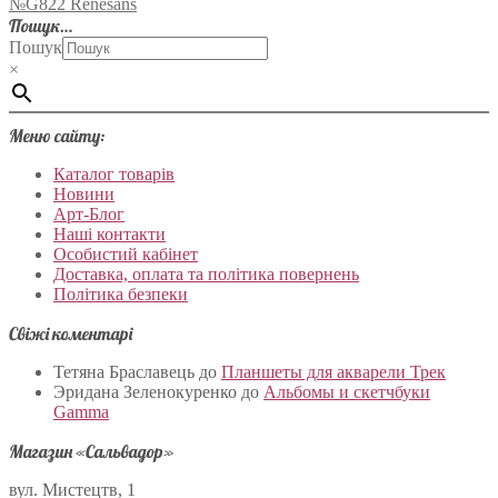
№G822 Renesans
Пошук…
Пошук
×
Меню сайту:
Каталог товарів
Новини
Арт-Блог
Наші контакти
Особистий кабінет
Доставка, оплата та політика повернень
Політика безпеки
Свіжі коментарі
Тетяна Браславець
до
Планшеты для акварели Трек
Эридана Зеленокуренко
до
Альбомы и скетчбуки
Gamma
Магазин «Сальвадор»
вул. Мистецтв, 1