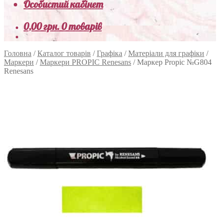
Особистий кабінет
0,00
грн.
0 товарів
Головна
/
Каталог товарів
/
Графіка
/
Матеріали для графіки
/
Маркери
/
Маркери PROPIC Renesans
/
Маркер Propic №G804
Renesans