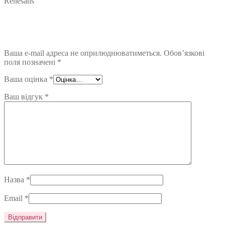
Renesans”
Ваша e-mail адреса не оприлюднюватиметься.
Обов’язкові
поля позначені
*
Ваша оцінка
*
Ваш відгук
*
Назва
*
Email
*