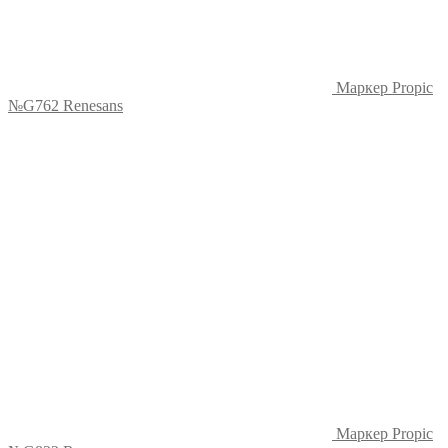
Маркер Propic
№G762 Renesans
Маркер Propic