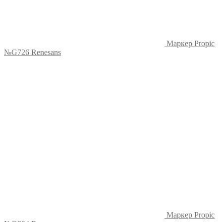
Маркер Propic
№G726 Renesans
Маркер Propic