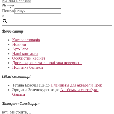
№G804 Renesans
Пошук…
Пошук
×
Меню сайту:
Каталог товарів
Новини
Арт-Блог
Наші контакти
Особистий кабінет
Доставка, оплата та політика повернень
Політика безпеки
Свіжі коментарі
Тетяна Браславець
до
Планшеты для акварели Трек
Эридана Зеленокуренко
до
Альбомы и скетчбуки
Gamma
Магазин «Сальвадор»
вул. Мистецтв, 1