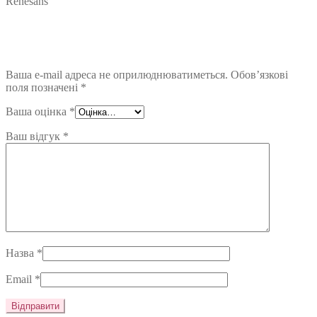
Renesans”
Ваша e-mail адреса не оприлюднюватиметься.
Обов’язкові
поля позначені
*
Ваша оцінка
*
Ваш відгук
*
Назва
*
Email
*