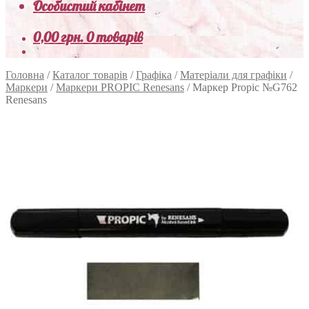
Особистий кабінет
0,00
грн.
0 товарів
Головна
/
Каталог товарів
/
Графіка
/
Матеріали для графіки
/
Маркери
/
Маркери PROPIC Renesans
/
Маркер Propic №G762
Renesans