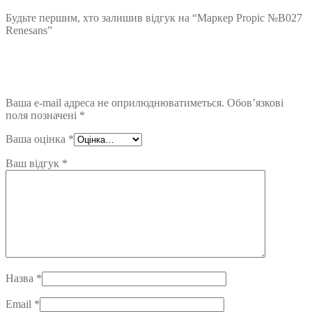
Будьте першим, хто залишив відгук на “Маркер Propic №B027
Renesans”
Ваша e-mail адреса не оприлюднюватиметься.
Обов’язкові
поля позначені
*
Ваша оцінка
*
Ваш відгук
*
Назва
*
Email
*