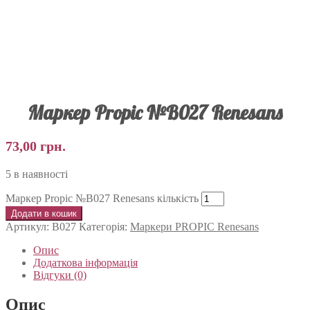
Маркер Propic №B027 Renesans
73,00
грн.
5 в наявності
Маркер Propic №B027 Renesans кількість
Додати в кошик
Артикул:
B027
Категорія:
Маркери PROPIC Renesans
Опис
Додаткова інформація
Відгуки (0)
Опис