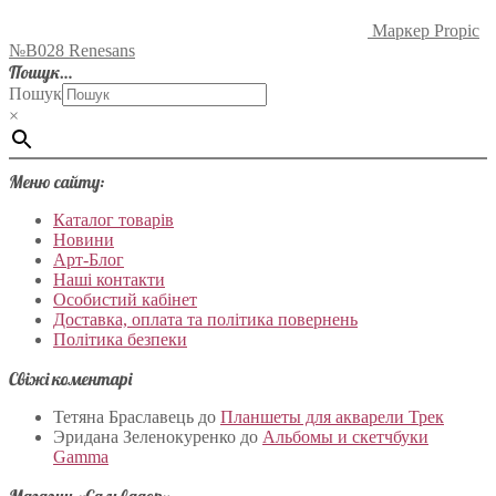
Маркер Propic
№B028 Renesans
Пошук…
Пошук
×
Меню сайту:
Каталог товарів
Новини
Арт-Блог
Наші контакти
Особистий кабінет
Доставка, оплата та політика повернень
Політика безпеки
Свіжі коментарі
Тетяна Браславець
до
Планшеты для акварели Трек
Эридана Зеленокуренко
до
Альбомы и скетчбуки
Gamma