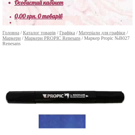
Особистий кабінет
0,00
грн.
0 товарів
Головна
/
Каталог товарів
/
Графіка
/
Матеріали для графіки
/
Маркери
/
Маркери PROPIC Renesans
/
Маркер Propic №B027
Renesans