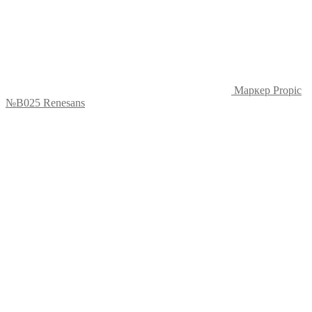
Маркер Propic
№B025 Renesans