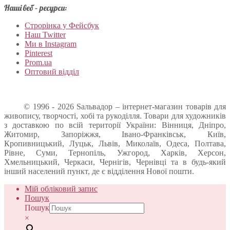
Наші веб – ресурси:
Строрінка у Фейсбук
Наш Twitter
Ми в Instagram
Pinterest
Prom.ua
Оптовий відділ
© 1996 - 2026 Sальвадор – інтернет-магазин товарів для
живопису, творчості, хобі та рукоділля. Товари для художників
з доставкою по всій території України: Вінниця, Дніпро,
Житомир, Запоріжжя, Івано-Франківськ, Київ,
Кропивницький, Луцьк, Львів, Миколаїв, Одеса, Полтава,
Рівне, Суми, Тернопіль, Ужгород, Харків, Херсон,
Хмельницький, Черкаси, Чернігів, Чернівці та в будь-який
інший населений пункт, де є відділення Нової пошти.
Мій обліковий запис
Пошук
Пошук
×