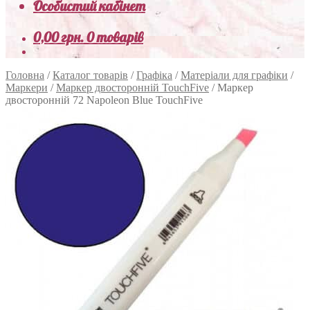
Особистий кабінет
0,00
грн.
0 товарів
Головна
/
Каталог товарів
/
Графіка
/
Матеріали для графіки
/
Маркери
/
Маркер двосторонній TouchFive
/
Маркер
двосторонній 72 Napoleon Blue TouchFive