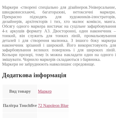
Маркери -створені спеціально для дізайнеров.Універсальние,
швидковисихаючі, багаторазові, нетоксичні маркери.
Прекрасно підходять для художників-ілюстраторів,
дизайнерів, архітекторів і тих, хто малює комікси, манга.
Обсягу одного маркера вистачає на суцільне зафарбовування
4-х аркушів формату А3. Двосторонні, один наконечник –
тонкий, він служить для тонких ліній, промальовування
деталей і для створення малюнка. З іншого боку маркера
наконечник зрізаний і широкий. Його використовують для
зафарбовування великих поверхонь і для широких ліній.
Кольори прозорі, тому їх можна накладати один на одного і
змішувати. Чорнило маркерів складаються з барвника.
Маркери не забруднюють навколишнє середовище.
Додаткова інформація
Вид товару
Маркер
Палітра Touchfive
72 Napoleon Blue