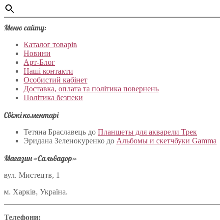
Меню сайту:
Каталог товарів
Новини
Арт-Блог
Наші контакти
Особистий кабінет
Доставка, оплата та політика повернень
Політика безпеки
Свіжі коментарі
Тетяна Браславець
до
Планшеты для акварели Трек
Эридана Зеленокуренко
до
Альбомы и скетчбуки Gamma
Магазин «Сальвадор»
вул. Мистецтв, 1
м. Харків, Україна.
Телефони: