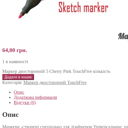
Мар
64,00
грн.
1 в наявності
Маркер двосторонній 5 Cherry Pink TouchFive кількість
Додати в кошик
Категорія:
Маркер двосторонній TouchFive
Опис
Додаткова інформація
Відгуки (0)
Опис
Маркери -створені спеціально для дізайнеров.Універсальние, шв