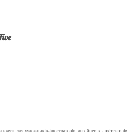
Five
ходять для художників-ілюстраторів, дизайнерів, архітекторів і