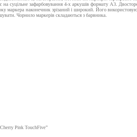
ає на суцільне зафарбовування 4-х аркушів формату А3. Двосторо
оку маркера наконечник зрізаний і широкий. Його використовую
ішувати. Чорнило маркерів складаються з барвника.
Cherry Pink TouchFive”