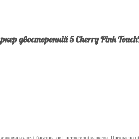
кер двосторонній 5 Cherry Pink Touch
идковисихаючі, багаторазові, нетоксичні маркери. Прекрасно під