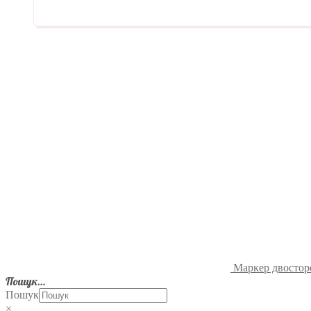
Маркер двосторо
Пошук…
Пошук
×