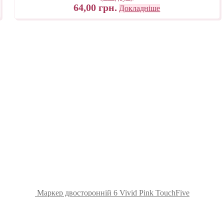
64,00
грн.
Докладніше
Маркер двосторонній 6 Vivid Pink TouchFive