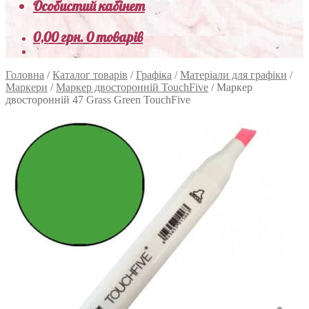
Особистий кабінет
0,00
грн.
0 товарів
Головна
/
Каталог товарів
/
Графіка
/
Матеріали для графіки
/
Маркери
/
Маркер двосторонній TouchFive
/
Маркер
двосторонній 47 Grass Green TouchFive