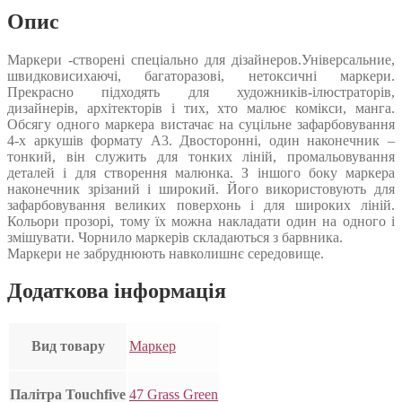
Опис
Маркери -створені спеціально для дізайнеров.Універсальние,
швидковисихаючі, багаторазові, нетоксичні маркери.
Прекрасно підходять для художників-ілюстраторів,
дизайнерів, архітекторів і тих, хто малює комікси, манга.
Обсягу одного маркера вистачає на суцільне зафарбовування
4-х аркушів формату А3. Двосторонні, один наконечник –
тонкий, він служить для тонких ліній, промальовування
деталей і для створення малюнка. З іншого боку маркера
наконечник зрізаний і широкий. Його використовують для
зафарбовування великих поверхонь і для широких ліній.
Кольори прозорі, тому їх можна накладати один на одного і
змішувати. Чорнило маркерів складаються з барвника.
Маркери не забруднюють навколишнє середовище.
Додаткова інформація
Вид товару
Маркер
Палітра Touchfive
47 Grass Green