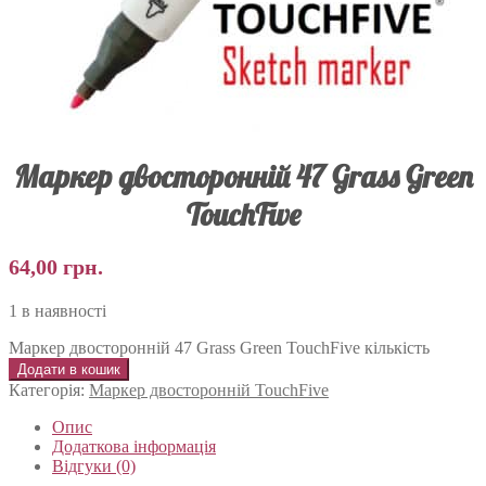
Маркер двосторонній 47 Grass Green
TouchFive
64,00
грн.
1 в наявності
Маркер двосторонній 47 Grass Green TouchFive кількість
Додати в кошик
Категорія:
Маркер двосторонній TouchFive
Опис
Додаткова інформація
Відгуки (0)