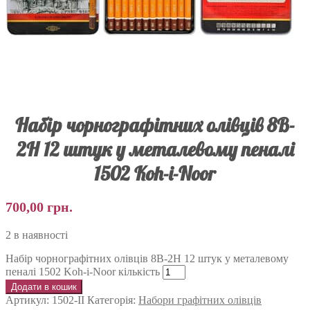
Набір чорнографітних олівців 8B-
2H 12 штук у металевому пеналі
1502 Koh-i-Noor
700,00
грн.
2 в наявності
Набір чорнографітних олівців 8B-2H 12 штук у металевому
пеналі 1502 Koh-i-Noor кількість
Додати в кошик
Артикул:
1502-II
Категорія:
Набори графітних олівців