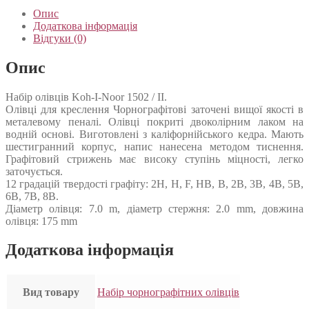
Опис
Додаткова інформація
Відгуки (0)
Опис
Набір олівців Koh-I-Noor 1502 / II.
Олівці для креслення Чорнографітові заточені вищої якості в
металевому пеналі. Олівці покриті двоколірним лаком на
водній основі. Виготовлені з каліфорнійського кедра. Мають
шестигранний корпус, напис нанесена методом тиснення.
Графітовий стрижень має високу ступінь міцності, легко
заточується.
12 градацій твердості графіту: 2H, H, F, HB, B, 2B, 3B, 4B, 5B,
6B, 7B, 8B.
Діаметр олівця: 7.0 m, діаметр стержня: 2.0 mm, довжина
олівця: 175 mm
Додаткова інформація
Вид товару
Набір чорнографітних олівців