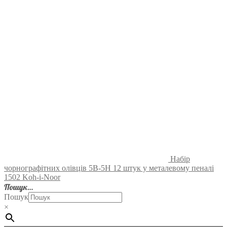
Набір
чорнографітних олівців 5B-5H 12 штук у металевому пеналі
1502 Koh-i-Noor
Пошук…
Пошук
×