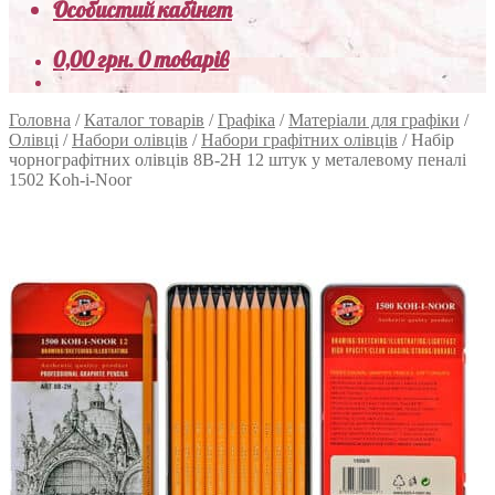
Особистий кабінет
0,00
грн.
0 товарів
Головна
/
Каталог товарів
/
Графіка
/
Матеріали для графіки
/
Олівці
/
Набори олівців
/
Набори графітних олівців
/
Набір
чорнографітних олівців 8B-2H 12 штук у металевому пеналі
1502 Koh-i-Noor