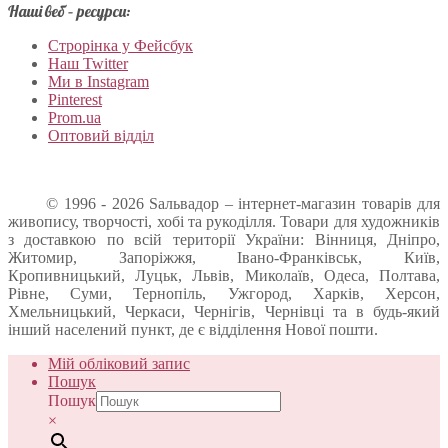
Наші веб – ресурси:
Строрінка у Фейсбук
Наш Twitter
Ми в Instagram
Pinterest
Prom.ua
Оптовий відділ
© 1996 - 2026 Sальвадор – інтернет-магазин товарів для
живопису, творчості, хобі та рукоділля. Товари для художників
з доставкою по всій території України: Вінниця, Дніпро,
Житомир, Запоріжжя, Івано-Франківськ, Київ,
Кропивницький, Луцьк, Львів, Миколаїв, Одеса, Полтава,
Рівне, Суми, Тернопіль, Ужгород, Харків, Херсон,
Хмельницький, Черкаси, Чернігів, Чернівці та в будь-який
інший населений пункт, де є відділення Нової пошти.
Мій обліковий запис
Пошук
Пошук
×