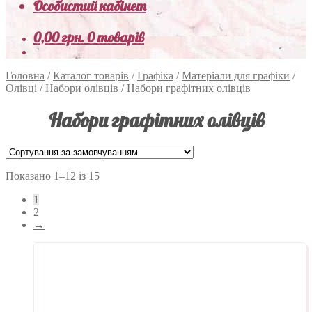
Особистий кабінет
0,00
грн.
0 товарів
Головна
/
Каталог товарів
/
Графіка
/
Матеріали для графіки
/
Олівці
/
Набори олівців
/
Набори графітних олівців
Набори графітних олівців
Показано 1–12 із 15
1
2
→