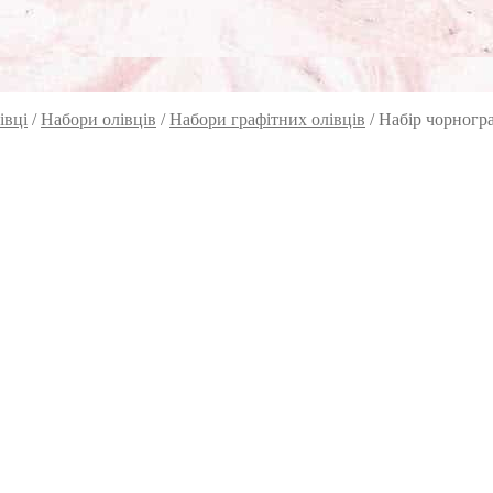
івці
/
Набори олівців
/
Набори графітних олівців
/
Набір чорногра