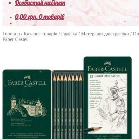
Особистий кабінет
0,00
грн.
0 товарів
Головна
/
Каталог товарів
/
Графіка
/
Матеріали для графіки
/
Ол
Faber-Castell