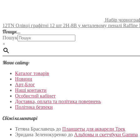
Набір чорнограф
12TN Олівці графітні 12 шт 2H-8B у металевому пеналі Raffine
Пошук…
Пошук
×
Меню сайту:
Каталог товарів
Новини
Арт-Блог
Наші контакти
Особистий кабінет
Доставка, оплата та політика повернень
Політика безпеки
Свіжі коментарі
Тетяна Браславець
до
Планшеты для акварели Трек
Эридана Зеленокуренко
до
Альбомы и скетчбуки Gamma