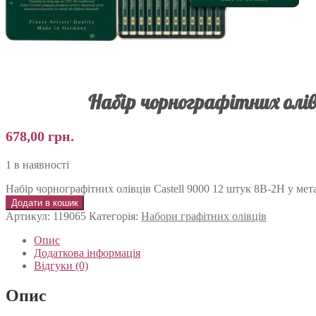
Набір чорнографітних олівц
678,00
грн.
1 в наявності
Набір чорнографітних олівців Castell 9000 12 штук 8B-2H у мета
Додати в кошик
Артикул:
119065
Категорія:
Набори графітних олівців
Опис
Додаткова інформація
Відгуки (0)
Опис