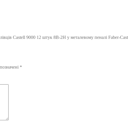
івців Castell 9000 12 штук 8B-2H у металевому пеналі Faber-Cast
 позначені
*