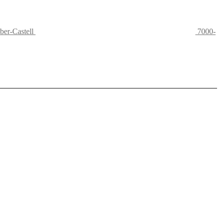
er-Castell
7000-