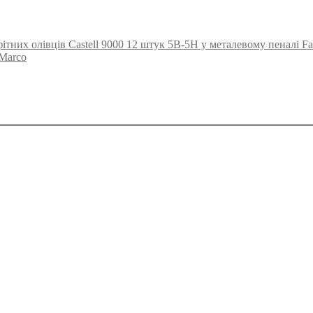
ітних олівців Castell 9000 12 штук 5B-5H у металевому пеналі Fab
 Marco