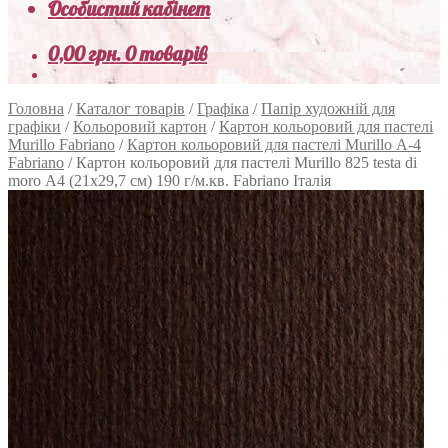
Особистий кабінет
0,00
грн.
0 товарів
Головна
/
Каталог товарів
/
Графіка
/
Папір художній для
графіки
/
Кольоровий картон
/
Картон кольоровий для пастелі
Murillo Fabriano
/
Картон кольоровий для пастелі Murillo А-4
Fabriano
/
Картон кольоровий для пастелі Murillo 825 testa di
moro А4 (21х29,7 см) 190 г/м.кв. Fabriano Італія