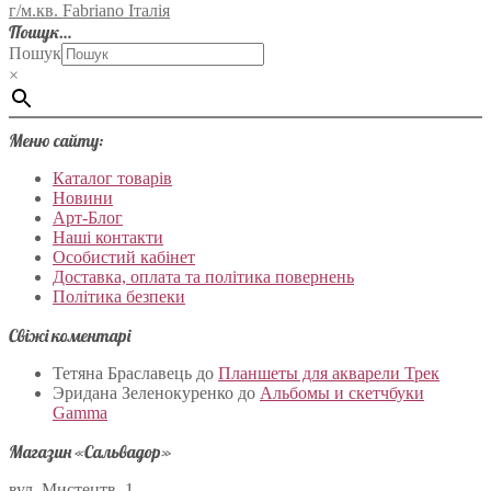
г/м.кв. Fabriano Італія
Пошук…
Пошук
×
Меню сайту:
Каталог товарів
Новини
Арт-Блог
Наші контакти
Особистий кабінет
Доставка, оплата та політика повернень
Політика безпеки
Свіжі коментарі
Тетяна Браславець
до
Планшеты для акварели Трек
Эридана Зеленокуренко
до
Альбомы и скетчбуки
Gamma
Магазин «Сальвадор»
вул. Мистецтв, 1