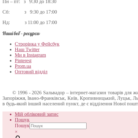
Пн – пт: з 9:30 до 18:30
Сб: з 9:30 до 17:00
Нд: з 11:00 до 17:00
Наші веб – ресурси:
Строрінка у Фейсбук
Наш Twitter
Ми в Instagram
Pinterest
Prom.ua
Оптовий відділ
© 1996 - 2026 Sальвадор – інтернет-магазин товарів для живо
Запоріжжя, Івано-Франківськ, Київ, Кропивницький, Луцьк, Льв
в будь-який інший населений пункт, де є відділення Нової пошт
Мій обліковий запис
Пошук
Пошук
×