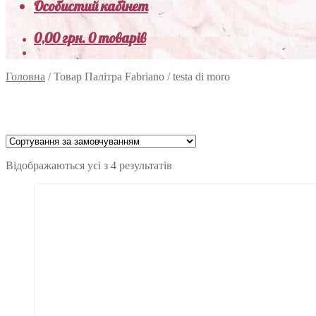
Особистий кабінет
0,00
грн.
0 товарів
Головна
/
Товар Палітра Fabriano
/
testa di moro
Відображаються усі з 4 результатів