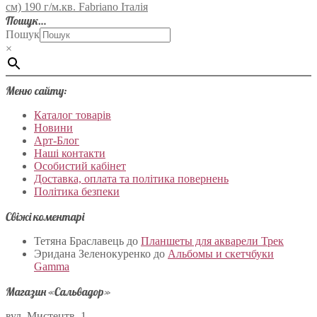
см) 190 г/м.кв. Fabriano Італія
Пошук…
Пошук
×
Меню сайту:
Каталог товарів
Новини
Арт-Блог
Наші контакти
Особистий кабінет
Доставка, оплата та політика повернень
Політика безпеки
Свіжі коментарі
Тетяна Браславець
до
Планшеты для акварели Трек
Эридана Зеленокуренко
до
Альбомы и скетчбуки
Gamma
Магазин «Сальвадор»
вул. Мистецтв, 1