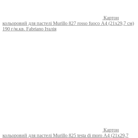
Картон
кольоровий для пастелі Murillo 827 rosso fuoco А4 (21х29,7 см)
190 г/м.кв. Fabriano Італія
Картон
кольоровий для пастелі Murillo 825 testa di moro А4 (21х29,7