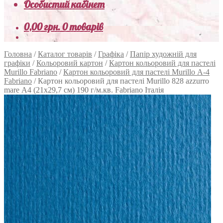
Особистий кабінет
0,00
грн.
0 товарів
Головна
/
Каталог товарів
/
Графіка
/
Папір художній для
графіки
/
Кольоровий картон
/
Картон кольоровий для пастелі
Murillo Fabriano
/
Картон кольоровий для пастелі Murillo А-4
Fabriano
/
Картон кольоровий для пастелі Murillo 828 azzurro
mare А4 (21х29,7 см) 190 г/м.кв. Fabriano Італія