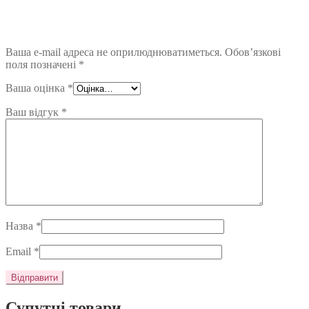
Ваша e-mail адреса не оприлюднюватиметься.
Обов’язкові
поля позначені
*
Ваша оцінка
*
Ваш відгук
*
Назва
*
Email
*
Супутні товари