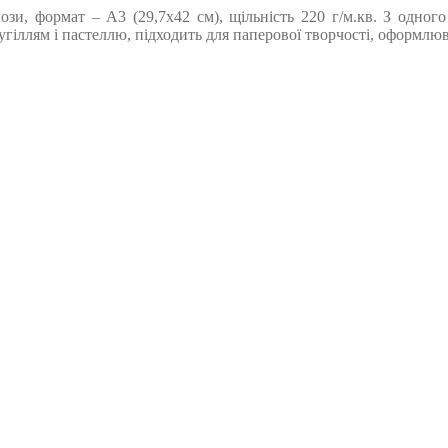
ози, формат – А3 (29,7х42 см), щільність 220 г/м.кв. З одног
гіллям і пастеллю, підходить для паперової творчості, оформлюв