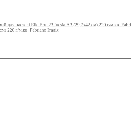
й для пастелі Elle Erre 23 fucsia А3 (29,7х42 см) 220 г/м.кв. Fabri
м) 220 г/м.кв. Fabriano Італія