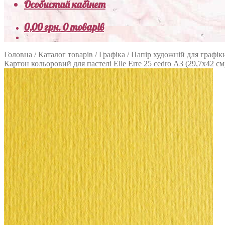
Особистий кабінет
0,00
грн.
0 товарів
Головна
/
Каталог товарів
/
Графіка
/
Папір художній для графік
Картон кольоровий для пастелі Elle Erre 25 cedro А3 (29,7х42 см)