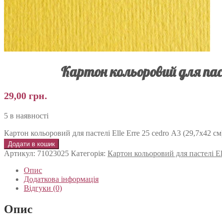
Картон кольоровий для пасте
29,00
грн.
5 в наявності
Картон кольоровий для пастелі Elle Erre 25 cedro А3 (29,7х42 см) 
Додати в кошик
Артикул:
71023025
Категорія:
Картон кольоровий для пастелі Ell
Опис
Додаткова інформація
Відгуки (0)
Опис