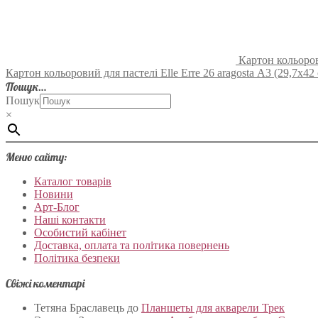
Картон кольорови
Картон кольоровий для пастелі Elle Erre 26 aragosta А3 (29,7х42 с
Пошук…
Пошук
×
Меню сайту:
Каталог товарів
Новини
Арт-Блог
Наші контакти
Особистий кабінет
Доставка, оплата та політика повернень
Політика безпеки
Свіжі коментарі
Тетяна Браславець
до
Планшеты для акварели Трек