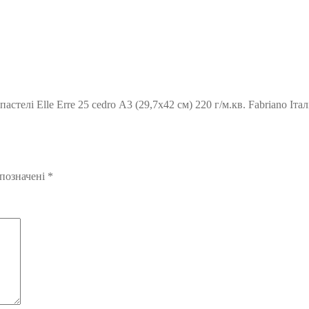
телі Elle Erre 25 cedro А3 (29,7х42 см) 220 г/м.кв. Fabriano Італ
 позначені
*