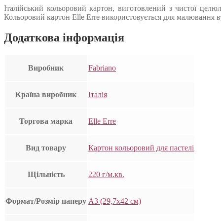
Італійський кольоровий картон, виготовлений з чистої целюл
Кольоровий картон Elle Erre використовується для малювання ву
Додаткова інформація
Виробник
Fabriano
Країна виробник
Італія
Торгова марка
Elle Erre
Вид товару
Картон кольоровий для пастелі
Щільність
220 г/м.кв.
Формат/Розмір паперу
А3 (29,7х42 см)