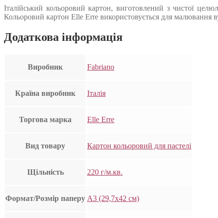
Італійський кольоровий картон, виготовлений з чистої целюл
Кольоровий картон Elle Erre використовується для малювання ву
Додаткова інформація
Виробник
Fabriano
Країна виробник
Італія
Торгова марка
Elle Erre
Вид товару
Картон кольоровий для пастелі
Щільність
220 г/м.кв.
Формат/Розмір паперу
А3 (29,7х42 см)