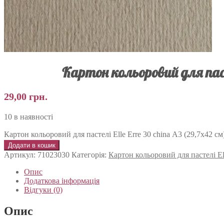
Картон кольоровий для пасте
29,00
грн.
10 в наявності
Картон кольоровий для пастелі Elle Erre 30 china А3 (29,7х42 см) 
Додати в кошик
Артикул:
71023030
Категорія:
Картон кольоровий для пастелі Ell
Опис
Додаткова інформація
Відгуки (0)
Опис