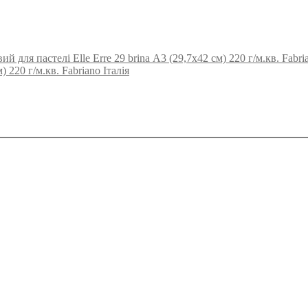
й для пастелі Elle Erre 29 brina А3 (29,7х42 см) 220 г/м.кв. Fabria
 220 г/м.кв. Fabriano Італія