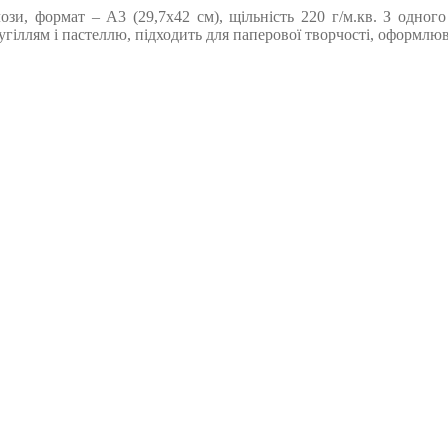
ози, формат – А3 (29,7х42 см), щільність 220 г/м.кв. З одног
гіллям і пастеллю, підходить для паперової творчості, оформлюв