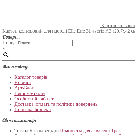
Картон кольорови
Картон кольоровий для пастелі Elle Erre 31 avorio А3 (29,7х42 см)
Пошук…
Пошук
×
Меню сайту:
Каталог товарів
Новини
Арт-Блог
Наші контакти
Особистий кабінет
Доставка, оплата та політика повернень
Політика безпеки
Свіжі коментарі
Тетяна Браславець
до
Планшеты для акварели Трек