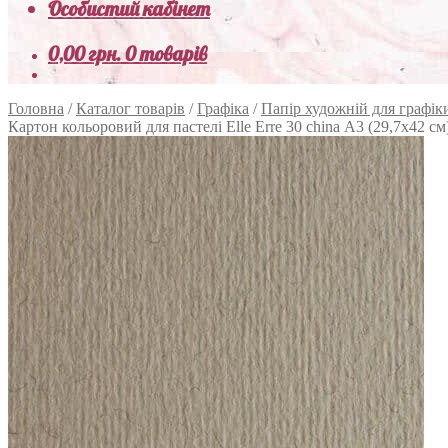
Особистий кабінет
0,00
грн.
0 товарів
Головна
/
Каталог товарів
/
Графіка
/
Папір художній для графік
Картон кольоровий для пастелі Elle Erre 30 china А3 (29,7х42 см) 