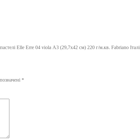
телі Elle Erre 04 viola А3 (29,7х42 см) 220 г/м.кв. Fabriano Італі
 позначені
*