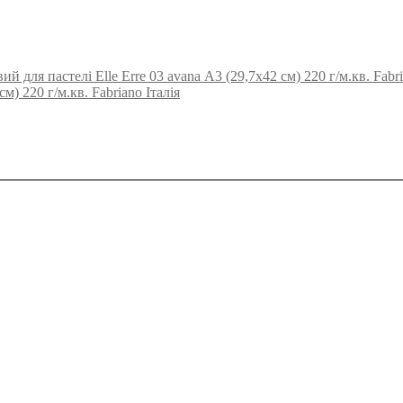
й для пастелі Elle Erre 03 avana А3 (29,7х42 см) 220 г/м.кв. Fabri
м) 220 г/м.кв. Fabriano Італія