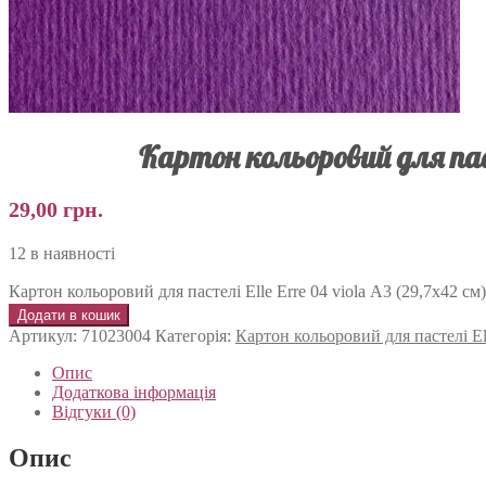
Картон кольоровий для пасте
29,00
грн.
12 в наявності
Картон кольоровий для пастелі Elle Erre 04 viola А3 (29,7х42 см) 
Додати в кошик
Артикул:
71023004
Категорія:
Картон кольоровий для пастелі Ell
Опис
Додаткова інформація
Відгуки (0)
Опис