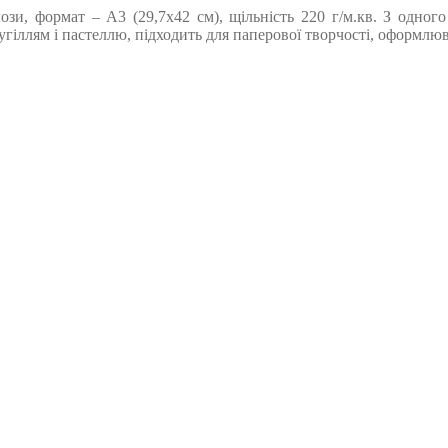
ози, формат – А3 (29,7х42 см), щільність 220 г/м.кв. З одног
гіллям і пастеллю, підходить для паперової творчості, оформлюв