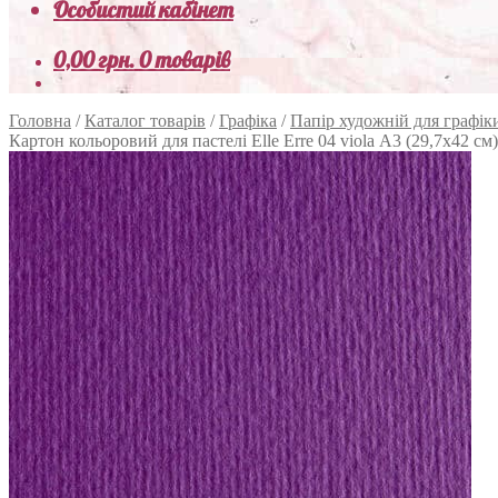
Особистий кабінет
0,00
грн.
0 товарів
Головна
/
Каталог товарів
/
Графіка
/
Папір художній для графік
Картон кольоровий для пастелі Elle Erre 04 viola А3 (29,7х42 см) 