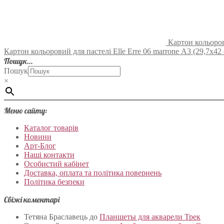
Картон кольорови
Картон кольоровий для пастелі Elle Erre 06 marrone А3 (29,7х42 с
Пошук…
Пошук
×
Меню сайту:
Каталог товарів
Новини
Арт-Блог
Наші контакти
Особистий кабінет
Доставка, оплата та політика повернень
Політика безпеки
Свіжі коментарі
Тетяна Браславець
до
Планшеты для акварели Трек